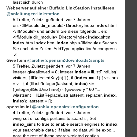
lässt sich durch
Webserver auf einer Buffalo LinkStation installieren
@anleitungen:linkstation
5 Treffer
,
Zuletzt geändert:
vor 7 Jahren
en: <IfModule dir_module> DirectoryIndex
index
.html
</IfModule> und ändern Sie diese folgende... en:
<IfModule dir_module> DirectoryIndex
index
.shtml
index
.htm
index
.html
index
.php </IfModule> Suchen
Sie nach den Zeilen: AddType application/x-compress
.Z
Give Item
@archiv:opensim:downloads:scripts
5 Treffer
,
Zuletzt geändert:
vor 7 Jahren
integer giveallowed = 0; integer
index
= llListFindList(
visitors, [ llDetectedKey(n) ] ); if (
index
== -1) { visitors
= v... { if (llList2Integer(lastsent,
index
) <=
((integer)llGetUnixTime() - (giveevery * 60 *...
wlastsent = llListReplaceList(lastsent, replacer,
index
,
index
); lastsent = [];
opensim.ini
@archiv:opensim:konfiguration
4 Treffer
,
Zuletzt geändert:
vor 7 Jahren
wing set of configs pertains to search. ; Set
index
_sims to true to enable search engines to
index
your searchable data ; If false, no data will be expo...
nore the rest of these search-related configs