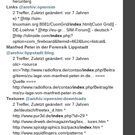
herunterg
Links
@archiv:opensim
2 Treffer
,
Zuletzt geändert:
vor 7 Jahren
e) * [[http://sim-
linuxmain.org:8081/CuonGrid/
index
.html|Cuon Grid]] -
DE-Loehne * [[http://eu-gr... SIM-Forum]] - deutsch *
[[http://slinside.com/
index
.php?
option=com_fireboard&Itemid=462&func=listcat&
Manfred Peter in der Forensik Lippstadt
@archiv:lippstadt:blog
2 Treffer
,
Zuletzt geändert:
vor 7 Jahren
ols> <source
src="http://www.radioflora.de/contao/
index
.php/Beitra
g/items/zu-lage-von-manfred-peter-in-de... ====
Quelle ====
http://www.radioflora.de/contao/
index
.php/Beitrag/ite
ms/zu-lage-von-manfred-peter-in-de
Texturen
@archiv:opensim:downloads
2 Treffer
,
Zuletzt geändert:
vor 7 Jahren
.de/deutsch/freetex_d.htm *
http://www.pur3d.de/
index
.php?id=29 *
http://www.drweb.de/magazin/tag/tex... tures.htm *
http://www.spiralgraphics.biz/packs/
index
.htm *
http://www.squidfingers.com/patterns *