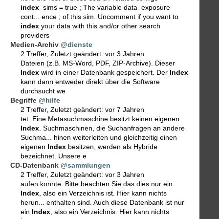
index
_sims = true ; The variable data_exposure
cont... ence ; of this sim. Uncomment if you want to
index
your data with this and/or other search
providers
Medien-Archiv
@dienste
2 Treffer
,
Zuletzt geändert:
vor 3 Jahren
Dateien (z.B. MS-Word, PDF, ZIP-Archive). Dieser
Index
wird in einer Datenbank gespeichert. Der
Index
kann dann entweder direkt über die Software
durchsucht we
Begriffe
@hilfe
2 Treffer
,
Zuletzt geändert:
vor 7 Jahren
tet. Eine Metasuchmaschine besitzt keinen eigenen
Index
. Suchmaschinen, die Suchanfragen an andere
Suchma... hinen weiterleiten und gleichzeitig einen
eigenen
Index
besitzen, werden als Hybride
bezeichnet. Unsere e
CD-Datenbank
@sammlungen
2 Treffer
,
Zuletzt geändert:
vor 3 Jahren
aufen konnte. Bitte beachten Sie das dies nur ein
Index
, also ein Verzeichnis ist. Hier kann nichts
herun... enthalten sind. Auch diese Datenbank ist nur
ein
Index
, also ein Verzeichnis. Hier kann nichts