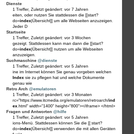
Dienste
1 Treffer
,
Zuletzt geändert:
vor 7 Jahren
eiten, oder nutzen Sie stattdessen die [[start?
do=
index
|Übersicht]] um alle Webseiten anzuzeigen.
Jeder D
Startseite
1 Treffer
,
Zuletzt geändert:
vor 3 Wochen
gezeigt. Stattdessen kann man dann die [[start?
do=
index
|Übersicht]] nutzen um alle Webseiten
anzuzeigen.
Suchmaschine
@dienste
1 Treffer
,
Zuletzt geändert:
vor 5 Jahren
ine im Internet können Sie genau vorgeben welchen
Index
sie zu pflegen hat und welche Dokumente
genau wie
Retro Arch
@emulatoren
1 Treffer
,
Zuletzt geändert:
vor 3 Monaten
rc="https://www.itcmedia.org/emulatoren/retroarch/
ind
ex
.html" width="1400" height="800"></iframe> </html>
Fragen und Antworten
@hilfe
1 Treffer
,
Zuletzt geändert:
vor 5 Jahren
ions-Menü. Stattdessen können Sie die [[:start?
do=
index
|Übersicht]] verwenden die mit allen Geräten