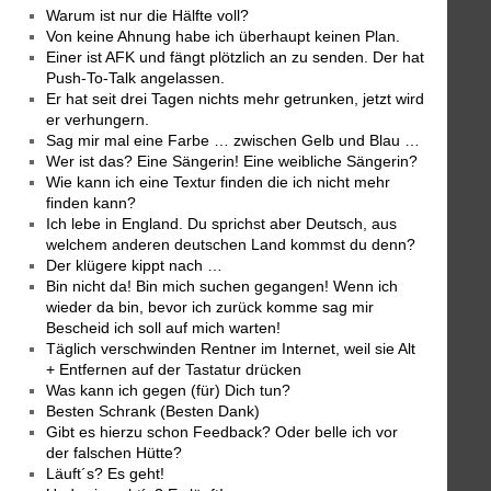
Warum ist nur die Hälfte voll?
Von keine Ahnung habe ich überhaupt keinen Plan.
Einer ist AFK und fängt plötzlich an zu senden. Der hat
Push-To-Talk angelassen.
Er hat seit drei Tagen nichts mehr getrunken, jetzt wird
er verhungern.
Sag mir mal eine Farbe … zwischen Gelb und Blau …
Wer ist das? Eine Sängerin! Eine weibliche Sängerin?
Wie kann ich eine Textur finden die ich nicht mehr
finden kann?
Ich lebe in England. Du sprichst aber Deutsch, aus
welchem anderen deutschen Land kommst du denn?
Der klügere kippt nach …
Bin nicht da! Bin mich suchen gegangen! Wenn ich
wieder da bin, bevor ich zurück komme sag mir
Bescheid ich soll auf mich warten!
Täglich verschwinden Rentner im Internet, weil sie Alt
+ Entfernen auf der Tastatur drücken
Was kann ich gegen (für) Dich tun?
Besten Schrank (Besten Dank)
Gibt es hierzu schon Feedback? Oder belle ich vor
der falschen Hütte?
Läuft´s? Es geht!