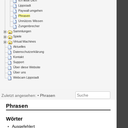
Ich liebe Dich
Lippstadt
Paywall umgehen
Phrasen
Unnützes Wissen
Zungenbrecher
Sammlungen
Spiele
Virtual Machines
Aktuelles
Datenschutzerklärung
Kontakt
Support
Über diese Website
Über uns
Webcam Lippstadt
Zuletzt angesehen:
•
Phrasen
Phrasen
Wörter
Ausgefehlert