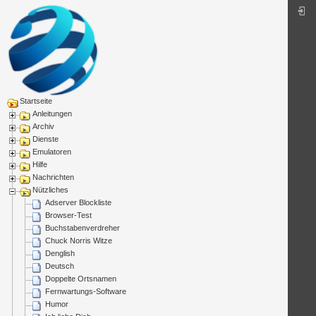
Startseite
Anleitungen
Archiv
Dienste
Emulatoren
Hilfe
Nachrichten
Nützliches
Adserver Blockliste
Browser-Test
Buchstabenverdreher
Chuck Norris Witze
Denglish
Deutsch
Doppelte Ortsnamen
Fernwartungs-Software
Humor