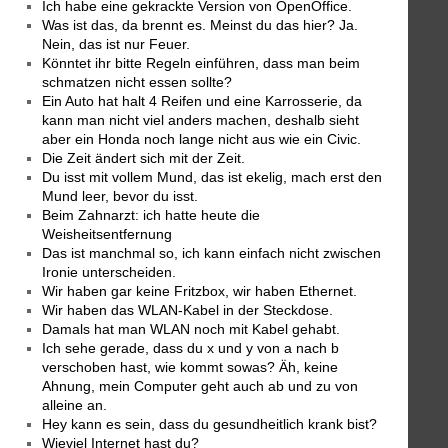
Ich habe eine gekrackte Version von OpenOffice.
Was ist das, da brennt es. Meinst du das hier? Ja.
Nein, das ist nur Feuer.
Könntet ihr bitte Regeln einführen, dass man beim
schmatzen nicht essen sollte?
Ein Auto hat halt 4 Reifen und eine Karrosserie, da
kann man nicht viel anders machen, deshalb sieht
aber ein Honda noch lange nicht aus wie ein Civic.
Die Zeit ändert sich mit der Zeit.
Du isst mit vollem Mund, das ist ekelig, mach erst den
Mund leer, bevor du isst.
Beim Zahnarzt: ich hatte heute die
Weisheitsentfernung
Das ist manchmal so, ich kann einfach nicht zwischen
Ironie unterscheiden.
Wir haben gar keine Fritzbox, wir haben Ethernet.
Wir haben das WLAN-Kabel in der Steckdose.
Damals hat man WLAN noch mit Kabel gehabt.
Ich sehe gerade, dass du x und y von a nach b
verschoben hast, wie kommt sowas? Äh, keine
Ahnung, mein Computer geht auch ab und zu von
alleine an.
Hey kann es sein, dass du gesundheitlich krank bist?
Wieviel Internet hast du?