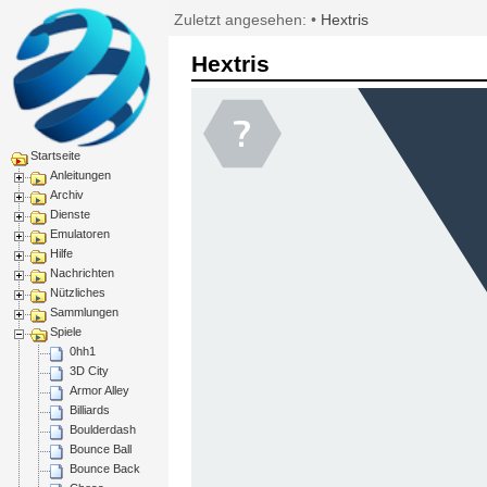
Zuletzt angesehen:
•
Hextris
Hextris
Startseite
Anleitungen
Archiv
Dienste
Emulatoren
Hilfe
Nachrichten
Nützliches
Sammlungen
Spiele
0hh1
3D City
Armor Alley
Billiards
Boulderdash
Bounce Ball
Bounce Back