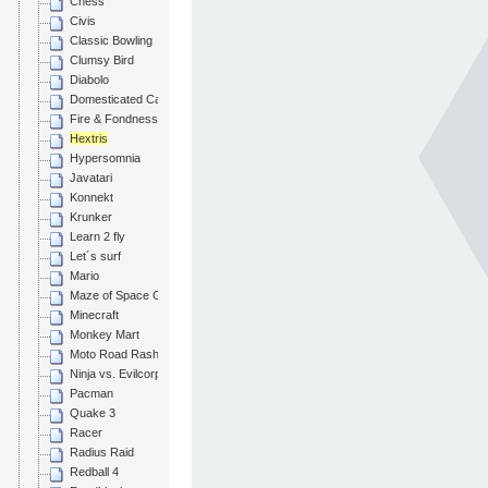
Chess
Civis
Classic Bowling
Clumsy Bird
Diabolo
Domesticated Catgirl
Fire & Fondness
Hextris
Hypersomnia
Javatari
Konnekt
Krunker
Learn 2 fly
Let´s surf
Mario
Maze of Space Goblins
Minecraft
Monkey Mart
Moto Road Rash 3D
Ninja vs. Evilcorp
Pacman
Quake 3
Racer
Radius Raid
Redball 4