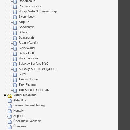
Roadblocks
Rooftop Snipers
Scrap Metal 3 Infernal Trap
Sketchbook
Slope 2
Snowbattle
Solitaire
Spacecraft
Space Garden
Stein World
Stellar Drift
Stickmanhook
Subway Surfers NYC
Subway Surfers Singapore
Suroi
Tanuki Sunset
Tiny Fishing
Top Speed Racing 3D
Virtual Machines
Aktuelles
Datenschutzerklärung
Kontakt
Support
Über diese Website
Über uns