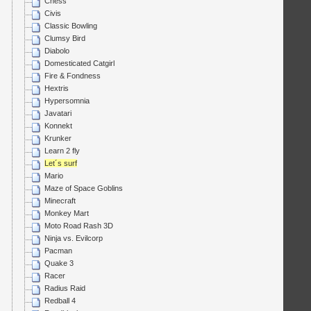
Chess
Civis
Classic Bowling
Clumsy Bird
Diabolo
Domesticated Catgirl
Fire & Fondness
Hextris
Hypersomnia
Javatari
Konnekt
Krunker
Learn 2 fly
Let´s surf
Mario
Maze of Space Goblins
Minecraft
Monkey Mart
Moto Road Rash 3D
Ninja vs. Evilcorp
Pacman
Quake 3
Racer
Radius Raid
Redball 4