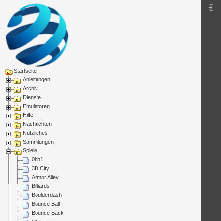
Startseite
Anleitungen
Archiv
Dienste
Emulatoren
Hilfe
Nachrichten
Nützliches
Sammlungen
Spiele
0hh1
3D City
Armor Alley
Billiards
Boulderdash
Bounce Ball
Bounce Back