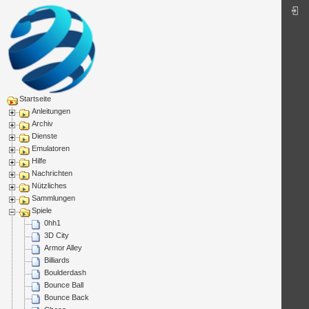
Startseite
Anleitungen
Archiv
Dienste
Emulatoren
Hilfe
Nachrichten
Nützliches
Sammlungen
Spiele
0hh1
3D City
Armor Alley
Billiards
Boulderdash
Bounce Ball
Bounce Back