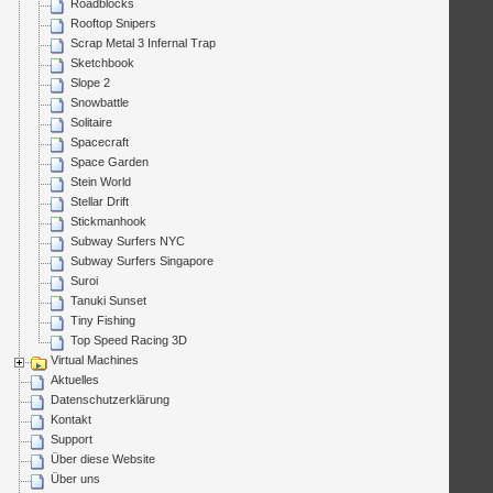
Roadblocks
Rooftop Snipers
Scrap Metal 3 Infernal Trap
Sketchbook
Slope 2
Snowbattle
Solitaire
Spacecraft
Space Garden
Stein World
Stellar Drift
Stickmanhook
Subway Surfers NYC
Subway Surfers Singapore
Suroi
Tanuki Sunset
Tiny Fishing
Top Speed Racing 3D
Virtual Machines
Aktuelles
Datenschutzerklärung
Kontakt
Support
Über diese Website
Über uns