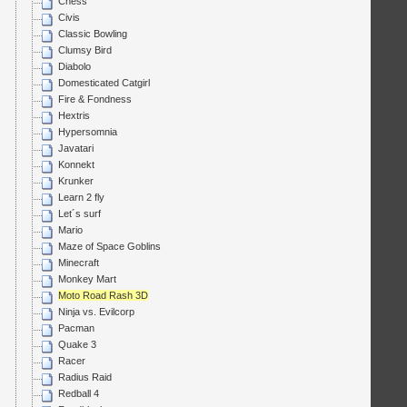
Chess
Civis
Classic Bowling
Clumsy Bird
Diabolo
Domesticated Catgirl
Fire & Fondness
Hextris
Hypersomnia
Javatari
Konnekt
Krunker
Learn 2 fly
Let´s surf
Mario
Maze of Space Goblins
Minecraft
Monkey Mart
Moto Road Rash 3D
Ninja vs. Evilcorp
Pacman
Quake 3
Racer
Radius Raid
Redball 4