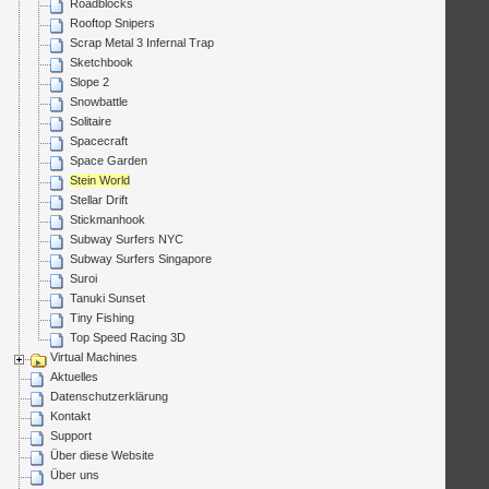
Roadblocks
Rooftop Snipers
Scrap Metal 3 Infernal Trap
Sketchbook
Slope 2
Snowbattle
Solitaire
Spacecraft
Space Garden
Stein World
Stellar Drift
Stickmanhook
Subway Surfers NYC
Subway Surfers Singapore
Suroi
Tanuki Sunset
Tiny Fishing
Top Speed Racing 3D
Virtual Machines
Aktuelles
Datenschutzerklärung
Kontakt
Support
Über diese Website
Über uns