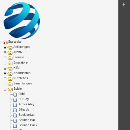
Startseite
Anleitungen
Archiv
Dienste
Emulatoren
Hilfe
Nachrichten
Nützliches
Sammlungen
Spiele
0hh1
3D City
Armor Alley
Billiards
Boulderdash
Bounce Ball
Bounce Back