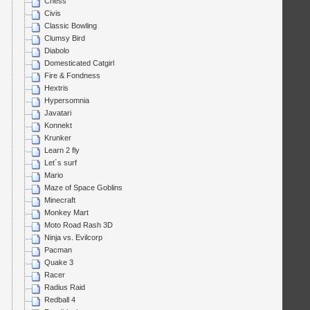
Chess
Civis
Classic Bowling
Clumsy Bird
Diabolo
Domesticated Catgirl
Fire & Fondness
Hextris
Hypersomnia
Javatari
Konnekt
Krunker
Learn 2 fly
Let´s surf
Mario
Maze of Space Goblins
Minecraft
Monkey Mart
Moto Road Rash 3D
Ninja vs. Evilcorp
Pacman
Quake 3
Racer
Radius Raid
Redball 4