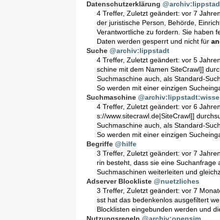
Datenschutzerklärung
@archiv:lippstad
4 Treffer
,
Zuletzt geändert:
vor 7 Jahre
der juristische Person, Behörde, Einric
Verantwortliche zu fordern. Sie haben f
Daten werden gesperrt und nicht für
an
Suche
@archiv:lippstadt
4 Treffer
,
Zuletzt geändert:
vor 5 Jahre
schine mit dem Namen SiteCrawl]] durc
Suchmaschine auch, als Standard-Suchm
So werden mit einer einzigen Suchein
Suchmaschine
@archiv:lippstadt:wiss
4 Treffer
,
Zuletzt geändert:
vor 6 Jahre
s://www.sitecrawl.de|SiteCrawl]] durchs
Suchmaschine auch, als Standard-Such
So werden mit einer einzigen Suchein
Begriffe
@hilfe
3 Treffer
,
Zuletzt geändert:
vor 7 Jahre
rin besteht, dass sie eine Suchanfrag
Suchmaschinen weiterleiten und gleichze
Adserver Blockliste
@nuetzliches
3 Treffer
,
Zuletzt geändert:
vor 7 Monat
sst hat das bedenkenlos ausgefiltert w
Blocklisten eingebunden werden und di
Nutzungsregeln
@archiv:opensim