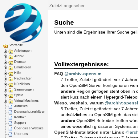
Zuletzt angesehen:
Suche
Unten sind die Ergebnisse Ihrer Suche gelis
Startseite
Anleitungen
Archiv
Dienste
Volltextergebnisse:
Emulatoren
Hilfe
FAQ
@archiv:opensim
Nachrichten
7 Treffer
,
Zuletzt geändert:
vor 7 Jahre
Nützliches
den OpenSIM Server konfigurieren wenn
Sammlungen
andere
Region geflogen steht oben in d
Spiele
siert kurz nach einem Hypergrid-Telepo
Virtual Machines
Wieso, weshalb, warum
@archiv:opens
Aktuelles
5 Treffer
,
Zuletzt geändert:
vor 7 Jahre
Datenschutzerklärung
undsätzliches zu OpenSIM geht das sic
Kontakt
andere
OpenSIM-Betreiber treffen würde
Support
eines wesentlich grösseren Systems a
Über diese Website
OpenSIM-Installation unter Linux
@arch
Über uns
5 Treffer
,
Zuletzt geändert:
vor 7 Jahre