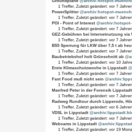
Groundplane
@archiv:hotspot-muench
1 Treffer
,
Zuletzt geändert:
vor 7 Jahre
PowerSplitter
@archiv:hotspot-muench
1 Treffer
,
Zuletzt geändert:
vor 7 Jahre
POI - Point of Interest
@archiv:hotspot
1 Treffer
,
Zuletzt geändert:
vor 7 Jahre
GEZ-Gebühren bei Internetnutzung via
1 Treffer
,
Zuletzt geändert:
vor 7 Jahre
B55 Sperrung für LKW über 7,5 t ab heu
1 Treffer
,
Zuletzt geändert:
vor 7 Jahre
Baubetriebshof holt Grünschnitt ab
@ar
1 Treffer
,
Zuletzt geändert:
vor 10 Jahr
Erste Klimaschutzwoche in Lippstadt
@
1 Treffer
,
Zuletzt geändert:
vor 7 Jahre
Fast Food muß nicht sein
@archiv:lipp
1 Treffer
,
Zuletzt geändert:
vor 7 Jahre
Manfred Peter in der Forensik Lippstadt
1 Treffer
,
Zuletzt geändert:
vor 7 Jahre
Radweg Rundtour durch Lipperode, Hör
1 Treffer
,
Zuletzt geändert:
vor 6 Jahre
VDSL in Lippstadt
@archiv:lippstadt:bl
1 Treffer
,
Zuletzt geändert:
vor 7 Jahre
Webcams in Lippstadt
@archiv:lippsta
1 Treffer
,
Zuletzt geändert:
vor 19 Mon