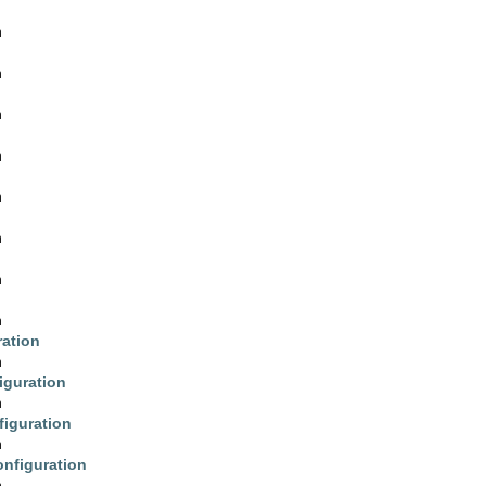
n
n
n
n
n
n
n
n
ation
n
iguration
n
iguration
n
nfiguration
n