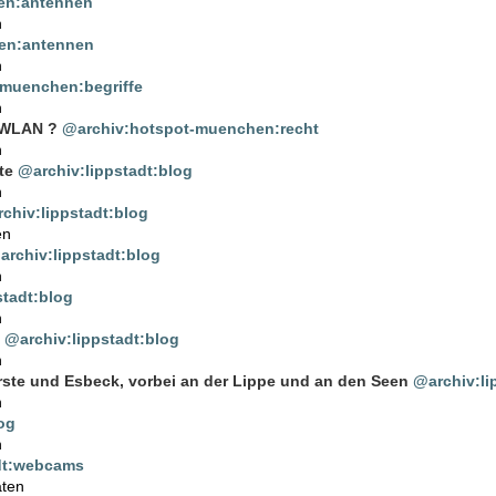
en:antennen
n
en:antennen
n
-muenchen:begriffe
n
 WLAN ?
@archiv:hotspot-muenchen:recht
n
te
@archiv:lippstadt:blog
n
chiv:lippstadt:blog
en
archiv:lippstadt:blog
n
stadt:blog
n
@archiv:lippstadt:blog
n
ste und Esbeck, vorbei an der Lippe und an den Seen
@archiv:li
n
og
n
dt:webcams
aten