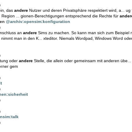
n
ein, das
andere
Nutzer und deren Privatsphäre respektiert wird, a... u
e Region ... gionen-Berechtigungen entsprechend die Rechte für
ander
den
@archiv:opensim:konfiguration
n
Anschluss an
andere
Sims zu machen. So kann man sich zum Beispiel mi
 nimmt man in den K... xteditor. Niemals Wordpad, Windows Word ode
n
htung oder
andere
Stelle, die allein oder gemeinsam mit anderen übe..
ferner gem
n
t
n
en:sicherheit
n
n
nsim:talk
n