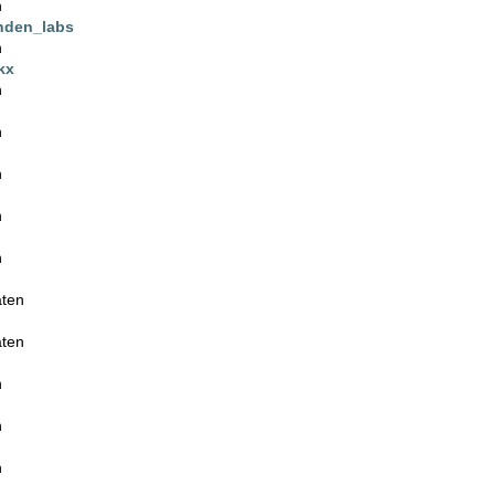
n
inden_labs
n
kx
n
n
n
n
n
aten
aten
n
n
n