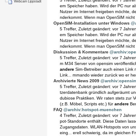
Webcam Lippstadt
em Speicher haben. Wird der PC nur al
Nutzer im Internet freigeben möchte, 
nderkommt. Wenn man OpenSIM nicht 
OpenSIM-Installation unter Windows
@a
5 Treffer
,
Zuletzt geändert:
vor 7 Jahre
em Speicher haben. Wird der PC nur al
Nutzer im Internet freigeben möchte, 
nderkommt. Wenn man OpenSIM nicht 
Diskussion & Kommentare
@archiv:ope
5 Treffer
,
Zuletzt geändert:
vor 7 Jahre
m M34 Server von opensim veröffentli
andere
Sim-Betreiber auch einen Link
Link... mmando wieder zurück wo er he
Archivierte News 2009
@archiv:opensim
5 Treffer
,
Zuletzt geändert:
vor 7 Jahre
tzerdatenbank gründlich aufgeräumt u
dubiose Praktiken. Wir raten stets zur Vor
(z.B. Möbel, Scripts etc.) für
andere
Ben
FAQ
@archiv:hotspot-muenchen
4 Treffer
,
Zuletzt geändert:
vor 7 Jahre
pot-Standorte enthält. Diese Daten lass
Zugangsdaten. WLAN-Hotspots von uns
eing... erell schwierig, da im gleiche