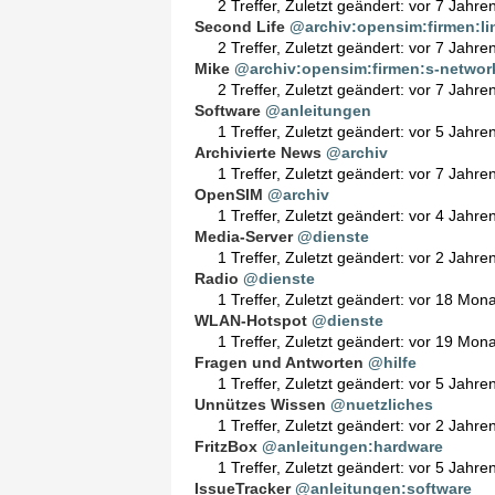
2 Treffer
,
Zuletzt geändert:
vor 7 Jahre
Second Life
@archiv:opensim:firmen:l
2 Treffer
,
Zuletzt geändert:
vor 7 Jahre
Mike
@archiv:opensim:firmen:s-networ
2 Treffer
,
Zuletzt geändert:
vor 7 Jahre
Software
@anleitungen
1 Treffer
,
Zuletzt geändert:
vor 5 Jahre
Archivierte News
@archiv
1 Treffer
,
Zuletzt geändert:
vor 7 Jahre
OpenSIM
@archiv
1 Treffer
,
Zuletzt geändert:
vor 4 Jahre
Media-Server
@dienste
1 Treffer
,
Zuletzt geändert:
vor 2 Jahre
Radio
@dienste
1 Treffer
,
Zuletzt geändert:
vor 18 Mon
WLAN-Hotspot
@dienste
1 Treffer
,
Zuletzt geändert:
vor 19 Mon
Fragen und Antworten
@hilfe
1 Treffer
,
Zuletzt geändert:
vor 5 Jahre
Unnützes Wissen
@nuetzliches
1 Treffer
,
Zuletzt geändert:
vor 2 Jahre
FritzBox
@anleitungen:hardware
1 Treffer
,
Zuletzt geändert:
vor 5 Jahre
IssueTracker
@anleitungen:software