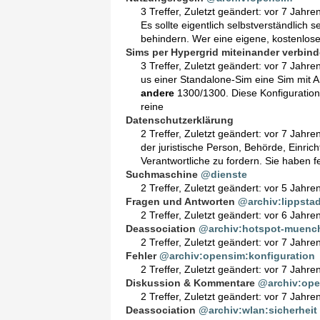
3 Treffer
,
Zuletzt geändert:
vor 7 Jahre
Es sollte eigentlich selbstverständlich s
behindern. Wer eine eigene, kostenlos
Sims per Hypergrid miteinander verbin
3 Treffer
,
Zuletzt geändert:
vor 7 Jahre
us einer Standalone-Sim eine Sim mit 
andere
1300/1300. Diese Konfiguration
reine
Datenschutzerklärung
2 Treffer
,
Zuletzt geändert:
vor 7 Jahre
der juristische Person, Behörde, Einric
Verantwortliche zu fordern. Sie haben 
Suchmaschine
@dienste
2 Treffer
,
Zuletzt geändert:
vor 5 Jahre
Fragen und Antworten
@archiv:lippstad
2 Treffer
,
Zuletzt geändert:
vor 6 Jahre
Deassociation
@archiv:hotspot-muench
2 Treffer
,
Zuletzt geändert:
vor 7 Jahre
Fehler
@archiv:opensim:konfiguration
2 Treffer
,
Zuletzt geändert:
vor 7 Jahre
Diskussion & Kommentare
@archiv:ope
2 Treffer
,
Zuletzt geändert:
vor 7 Jahre
Deassociation
@archiv:wlan:sicherheit