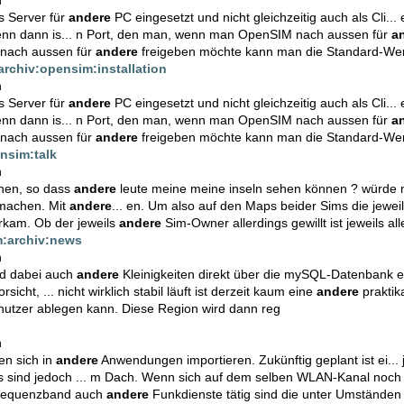
s Server für
andere
PC eingesetzt und nicht gleichzeitig auch als Cli
denn dann is... n Port, den man, wenn man OpenSIM nach aussen für
a
nach aussen für
andere
freigeben möchte kann man die Standard-Wer
rchiv:opensim:installation
n
s Server für
andere
PC eingesetzt und nicht gleichzeitig auch als Cli
denn dann is... n Port, den man, wenn man OpenSIM nach aussen für
a
nach aussen für
andere
freigeben möchte kann man die Standard-Wer
nsim:talk
n
chen, so dass
andere
leute meine meine inseln sehen können ? würde mi
 machen. Mit
andere
... en. Um also auf den Maps beider Sims die jewei
rkam. Ob der jeweils
andere
Sim-Owner allerdings gewillt ist jeweils all
:archiv:news
n
nd dabei auch
andere
Kleinigkeiten direkt über die mySQL-Datenbank er
sicht, ... nicht wirklich stabil läuft ist derzeit kaum eine
andere
praktik
utzer ablegen kann. Diese Region wird dann reg
n
en sich in
andere
Anwendungen importieren. Zukünftig geplant ist ei...
 sind jedoch ... m Dach. Wenn sich auf dem selben WLAN-Kanal noc
n Frequenzband auch
andere
Funkdienste tätig sind die unter Umständen