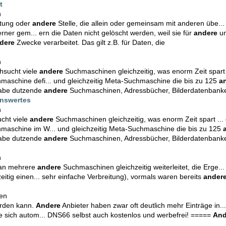
t
n
htung oder
andere
Stelle, die allein oder gemeinsam mit anderen übe..
erner gem... ern die Daten nicht gelöscht werden, weil sie für
andere
un
dere
Zwecke verarbeitet. Das gilt z.B. für Daten, die
n
hsucht viele
andere
Suchmaschinen gleichzeitig, was enorm Zeit spart ...
aschine defi... und gleichzeitig Meta-Suchmaschine die bis zu 125
a
gabe dutzende
andere
Suchmaschinen, Adressbücher, Bilderdatenbank
enswertes
n
ucht viele
andere
Suchmaschinen gleichzeitig, was enorm Zeit spart ... ef
maschine im W... und gleichzeitig Meta-Suchmaschine die bis zu 125
gabe dutzende
andere
Suchmaschinen, Adressbücher, Bilderdatenbank
n
e an mehrere
andere
Suchmaschinen gleichzeitig weiterleitet, die Erge
itig einen... sehr einfache Verbreitung), vormals waren bereits
ander
en
erden kann.
Andere
Anbieter haben zwar oft deutlich mehr Einträge in...
e sich autom... DNS66 selbst auch kostenlos und werbefrei! =====
And