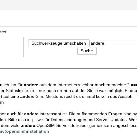
tet.
Suchwerkzeuge umschalten
Suche
n
 ich ihn für
andere
aus dem Internet erreichbar machen möchte ? ====
er Statusleiste im... nur noch drehen auf der Stelle war möglich. Eine
a
rt auf eine
andere
Sim. Meistens reicht es einmal kurz in das Ausseh
im
n
her auch für
andere
interessant ist. Die aufkommenden Fragen sind sy
n. Bitte also in j... wir für Datensicherungen und Server-Updates. We
n dem viele
andere
OpenSIM-Server Betreiber gemeinsam angeschlos
iv:opensim:installation
n