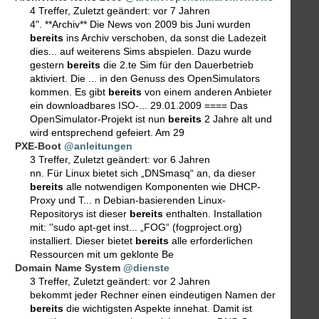
4 Treffer
,
Zuletzt geändert:
vor 7 Jahren
4". **Archiv** Die News von 2009 bis Juni wurden
bereits
ins Archiv verschoben, da sonst die Ladezeit
dies... auf weiterens Sims abspielen. Dazu wurde
gestern
bereits
die 2.te Sim für den Dauerbetrieb
aktiviert. Die ... in den Genuss des OpenSimulators
kommen. Es gibt
bereits
von einem anderen Anbieter
ein downloadbares ISO-... 29.01.2009 ==== Das
OpenSimulator-Projekt ist nun
bereits
2 Jahre alt und
wird entsprechend gefeiert. Am 29
PXE-Boot
@anleitungen
3 Treffer
,
Zuletzt geändert:
vor 6 Jahren
nn. Für Linux bietet sich „DNSmasq“ an, da dieser
bereits
alle notwendigen Komponenten wie DHCP-
Proxy und T... n Debian-basierenden Linux-
Repositorys ist dieser
bereits
enthalten. Installation
mit: ''sudo apt-get inst... „FOG“ (fogproject.org)
installiert. Dieser bietet
bereits
alle erforderlichen
Ressourcen mit um geklonte Be
Domain Name System
@dienste
3 Treffer
,
Zuletzt geändert:
vor 2 Jahren
bekommt jeder Rechner einen eindeutigen Namen der
bereits
die wichtigsten Aspekte innehat. Damit ist