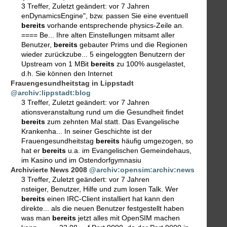
3 Treffer
,
Zuletzt geändert:
vor 7 Jahren
enDynamicsEngine", bzw. passen Sie eine eventuell
bereits
vorhande entsprechende physics-Zeile an.
==== Be... Ihre alten Einstellungen mitsamt aller
Benutzer,
bereits
gebauter Prims und die Regionen
wieder zurückzube... 5 eingeloggten Benutzern der
Upstream von 1 MBit
bereits
zu 100% ausgelastet,
d.h. Sie können den Internet
Frauengesundheitstag in Lippstadt
@archiv:lippstadt:blog
3 Treffer
,
Zuletzt geändert:
vor 7 Jahren
ationsveranstaltung rund um die Gesundheit findet
bereits
zum zehnten Mal statt. Das Evangelische
Krankenha... In seiner Geschichte ist der
Frauengesundheitstag
bereits
häufig umgezogen, so
hat er
bereits
u.a. im Evangelischen Gemeindehaus,
im Kasino und im Ostendorfgymnasiu
Archivierte News 2008
@archiv:opensim:archiv:news
3 Treffer
,
Zuletzt geändert:
vor 7 Jahren
nsteiger, Benutzer, Hilfe und zum losen Talk. Wer
bereits
einen IRC-Client installiert hat kann den
direkte... als die neuen Benutzer festgestellt haben
was man
bereits
jetzt alles mit OpenSIM machen