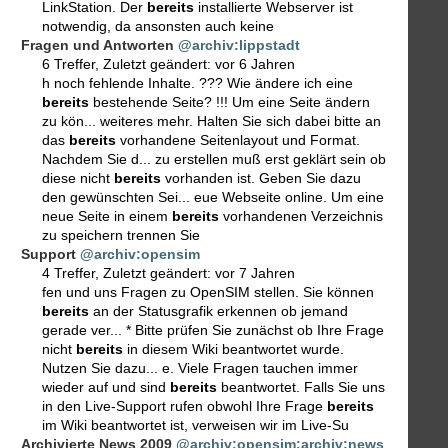
LinkStation. Der
bereits
installierte Webserver ist
notwendig, da ansonsten auch keine
Fragen und Antworten
@archiv:lippstadt
6 Treffer
,
Zuletzt geändert:
vor 6 Jahren
h noch fehlende Inhalte. ??? Wie ändere ich eine
bereits
bestehende Seite? !!! Um eine Seite ändern
zu kön... weiteres mehr. Halten Sie sich dabei bitte an
das
bereits
vorhandene Seitenlayout und Format.
Nachdem Sie d... zu erstellen muß erst geklärt sein ob
diese nicht
bereits
vorhanden ist. Geben Sie dazu
den gewünschten Sei... eue Webseite online. Um eine
neue Seite in einem
bereits
vorhandenen Verzeichnis
zu speichern trennen Sie
Support
@archiv:opensim
4 Treffer
,
Zuletzt geändert:
vor 7 Jahren
fen und uns Fragen zu OpenSIM stellen. Sie können
bereits
an der Statusgrafik erkennen ob jemand
gerade ver... * Bitte prüfen Sie zunächst ob Ihre Frage
nicht
bereits
in diesem Wiki beantwortet wurde.
Nutzen Sie dazu... e. Viele Fragen tauchen immer
wieder auf und sind
bereits
beantwortet. Falls Sie uns
in den Live-Support rufen obwohl Ihre Frage
bereits
im Wiki beantwortet ist, verweisen wir im Live-Su
Archivierte News 2009
@archiv:opensim:archiv:news