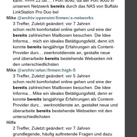
kann. ==== 22.08.... f Port 9090, da der Port 9000 in
unserem Netzwerk
bereits
durch das NAS von Buffalo
LinkStation Pro Duo bel
Mike
@archiv:opensim:firmen:s-networkx
3 Treffer
,
Zuletzt geändert:
vor 7 Jahren
schon recht komfortabel online gehen und eine der
bereits
zahlreichen Mailboxen besuchen. Die Idee
Informa... mich ein ideales Betätigungsfeld, denn ich
konnte
bereits
langjährige Erfahrungen als Content-
Provider durc... zwerknotdienste an, gestalte neue
und überarbeite
bereits
bestehende Webseiten mit
den unterschiedlichsten
Mike
@archiv:wlan:firmen:high-5
3 Treffer
,
Zuletzt geändert:
vor 5 Jahren
schon recht komfortabel online gehen und eine der
bereits
zahlreichen Mailboxen besuchen. Die Idee
Informa... Mike ein ideales Betätigungsfeld, denn er
konnte
bereits
langjährige Erfahrungen als Content-
Provider durc... werknotdienste an, gestaltet neue und
überarbeite
bereits
bestehende Webseiten mit den
unterschiedlichsten
Hilfe
2 Treffer
,
Zuletzt geändert:
vor 7 Jahren
grundlegende, häufig auftretende Fragen und dazu