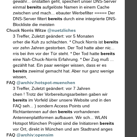
gewähr... onstatten geht, speichert unser DNS-Server
einmal
bereits
aufgelöste Namen in einem Cache
zwischen und mach... ebauter Werbefilter ===== Der
DNS-Server filtert
bereits
durch eine integrierte DNS-
Blockliste die meisten
Chuck Norris Witze
@nuetzliches
3 Treffer
,
Zuletzt geändert:
vor 5 Monaten
orher die Kuh zu schlachten. * Chuck Norris ist
bereits
vor zehn Jahren gestorben. Der Tod hatte aber nic...
rris bei ihm vor der Tür steht. * Der Tod hatte
bereits
eine Nah-Chuck-Norris Erfahrung. * Der Zug muß ...
gezählt hat. Ein paar weniger wissen, dass er es
bereits
zweimal gemacht hat. Aber nur ganz wenige
wissen,
FAQ
@archiv:hotspot-muenchen
3 Treffer
,
Zuletzt geändert:
vor 7 Jahren
chen ! Trotz der Vorbereitungsarbeiten gaben wir
bereits
im Vorfeld über unsere Website und in den
FAQ seh... ) sondern Access Points und
Richtantennen auf den
bereits
vorhandenen
Antennenplattformen aufbauen. Wir sch... WLAN
Hotspot München Projekt sind die Initiatoren
bereits
vor Ort, direkt in München und am Stadtrand anges
FAQ
@archiv:opensim