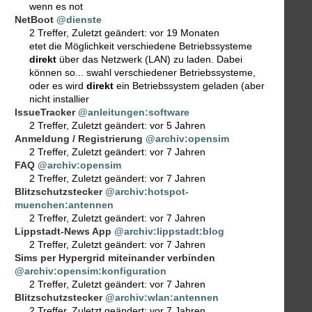
wenn es not
NetBoot
@dienste
2 Treffer
,
Zuletzt geändert:
vor 19 Monaten
etet die Möglichkeit verschiedene Betriebssysteme
direkt
über das Netzwerk (LAN) zu laden. Dabei
können so... swahl verschiedener Betriebssysteme,
oder es wird
direkt
ein Betriebssystem geladen (aber
nicht installier
IssueTracker
@anleitungen:software
2 Treffer
,
Zuletzt geändert:
vor 5 Jahren
Anmeldung / Registrierung
@archiv:opensim
2 Treffer
,
Zuletzt geändert:
vor 7 Jahren
FAQ
@archiv:opensim
2 Treffer
,
Zuletzt geändert:
vor 7 Jahren
Blitzschutzstecker
@archiv:hotspot-
muenchen:antennen
2 Treffer
,
Zuletzt geändert:
vor 7 Jahren
Lippstadt-News App
@archiv:lippstadt:blog
2 Treffer
,
Zuletzt geändert:
vor 7 Jahren
Sims per Hypergrid miteinander verbinden
@archiv:opensim:konfiguration
2 Treffer
,
Zuletzt geändert:
vor 7 Jahren
Blitzschutzstecker
@archiv:wlan:antennen
2 Treffer
,
Zuletzt geändert:
vor 7 Jahren