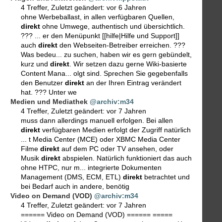
4 Treffer
,
Zuletzt geändert:
vor 6 Jahren
ohne Werbeballast, in allen verfügbaren Quellen,
direkt
ohne Umwege, authentisch und übersichtlich.
??? ... er den Menüpunkt [[hilfe|Hilfe und Support]]
auch
direkt
den Webseiten-Betreiber erreichen. ???
Was bedeu... zu suchen, haben wir es gern gebündelt,
kurz und
direkt
. Wir setzen dazu gerne Wiki-basierte
Content Mana... olgt sind. Sprechen Sie gegebenfalls
den Benutzer
direkt
an der Ihren Eintrag verändert
hat. ??? Unter we
Medien und Mediathek
@archiv:m34
4 Treffer
,
Zuletzt geändert:
vor 7 Jahren
muss dann allerdings manuell erfolgen. Bei allen
direkt
verfügbaren Medien erfolgt der Zugriff natürlich
... t Media Center (MCE) oder XBMC Media Center
Filme
direkt
auf dem PC oder TV ansehen, oder
Musik
direkt
abspielen. Natürlich funktioniert das auch
ohne HTPC, nur m... integrierte Dokumenten
Management (DMS, ECM, ETL)
direkt
betrachtet und
bei Bedarf auch in andere, benötig
Video on Demand (VOD)
@archiv:m34
4 Treffer
,
Zuletzt geändert:
vor 7 Jahren
====== Video on Demand (VOD) ====== =====