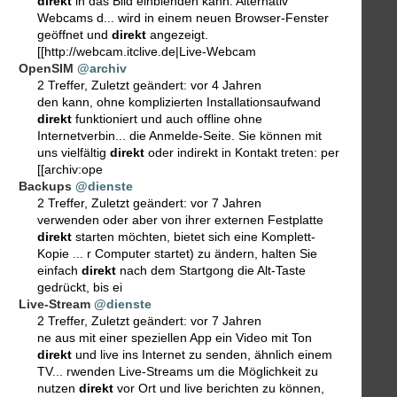
direkt
in das Bild einblenden kann. Alternativ
Webcams d... wird in einem neuen Browser-Fenster
geöffnet und
direkt
angezeigt.
[[http://webcam.itclive.de|Live-Webcam
OpenSIM
@archiv
2 Treffer
,
Zuletzt geändert:
vor 4 Jahren
den kann, ohne komplizierten Installationsaufwand
direkt
funktioniert und auch offline ohne
Internetverbin... die Anmelde-Seite. Sie können mit
uns vielfältig
direkt
oder indirekt in Kontakt treten: per
[[archiv:ope
Backups
@dienste
2 Treffer
,
Zuletzt geändert:
vor 7 Jahren
verwenden oder aber von ihrer externen Festplatte
direkt
starten möchten, bietet sich eine Komplett-
Kopie ... r Computer startet) zu ändern, halten Sie
einfach
direkt
nach dem Startgong die Alt-Taste
gedrückt, bis ei
Live-Stream
@dienste
2 Treffer
,
Zuletzt geändert:
vor 7 Jahren
ne aus mit einer speziellen App ein Video mit Ton
direkt
und live ins Internet zu senden, ähnlich einem
TV... rwenden Live-Streams um die Möglichkeit zu
nutzen
direkt
vor Ort und live berichten zu können,