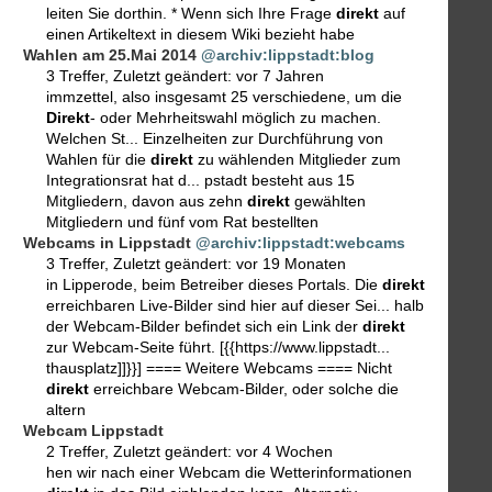
leiten Sie dorthin. * Wenn sich Ihre Frage
direkt
auf
einen Artikeltext in diesem Wiki bezieht habe
Wahlen am 25.Mai 2014
@archiv:lippstadt:blog
3 Treffer
,
Zuletzt geändert:
vor 7 Jahren
immzettel, also insgesamt 25 verschiedene, um die
Direkt
- oder Mehrheitswahl möglich zu machen.
Welchen St... Einzelheiten zur Durchführung von
Wahlen für die
direkt
zu wählenden Mitglieder zum
Integrationsrat hat d... pstadt besteht aus 15
Mitgliedern, davon aus zehn
direkt
gewählten
Mitgliedern und fünf vom Rat bestellten
Webcams in Lippstadt
@archiv:lippstadt:webcams
3 Treffer
,
Zuletzt geändert:
vor 19 Monaten
in Lipperode, beim Betreiber dieses Portals. Die
direkt
erreichbaren Live-Bilder sind hier auf dieser Sei... halb
der Webcam-Bilder befindet sich ein Link der
direkt
zur Webcam-Seite führt. [{{https://www.lippstadt...
thausplatz]]}}] ==== Weitere Webcams ==== Nicht
direkt
erreichbare Webcam-Bilder, oder solche die
altern
Webcam Lippstadt
2 Treffer
,
Zuletzt geändert:
vor 4 Wochen
hen wir nach einer Webcam die Wetterinformationen