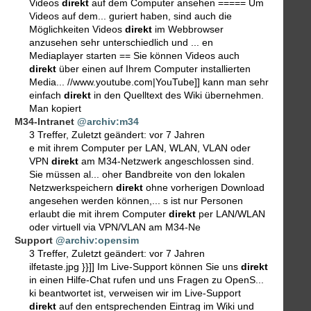
Videos
direkt
auf dem Computer ansehen ===== Um
Videos auf dem... guriert haben, sind auch die
Möglichkeiten Videos
direkt
im Webbrowser
anzusehen sehr unterschiedlich und ... en
Mediaplayer starten == Sie können Videos auch
direkt
über einen auf Ihrem Computer installierten
Media... //www.youtube.com|YouTube]] kann man sehr
einfach
direkt
in den Quelltext des Wiki übernehmen.
Man kopiert
M34-Intranet
@archiv:m34
3 Treffer
,
Zuletzt geändert:
vor 7 Jahren
e mit ihrem Computer per LAN, WLAN, VLAN oder
VPN
direkt
am M34-Netzwerk angeschlossen sind.
Sie müssen al... oher Bandbreite von den lokalen
Netzwerkspeichern
direkt
ohne vorherigen Download
angesehen werden können,... s ist nur Personen
erlaubt die mit ihrem Computer
direkt
per LAN/WLAN
oder virtuell via VPN/VLAN am M34-Ne
Support
@archiv:opensim
3 Treffer
,
Zuletzt geändert:
vor 7 Jahren
ilfetaste.jpg }}]] Im Live-Support können Sie uns
direkt
in einen Hilfe-Chat rufen und uns Fragen zu OpenS...
ki beantwortet ist, verweisen wir im Live-Support
direkt
auf den entsprechenden Eintrag im Wiki und