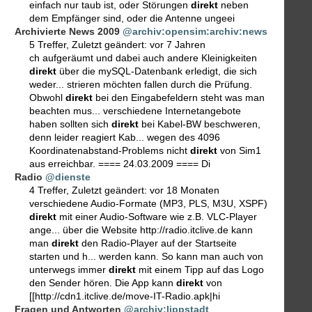
einfach nur taub ist, oder Störungen
direkt
neben
dem Empfänger sind, oder die Antenne ungeei
Archivierte News 2009
@archiv:opensim:archiv:news
5 Treffer
,
Zuletzt geändert:
vor 7 Jahren
ch aufgeräumt und dabei auch andere Kleinigkeiten
direkt
über die mySQL-Datenbank erledigt, die sich
weder... strieren möchten fallen durch die Prüfung.
Obwohl
direkt
bei den Eingabefeldern steht was man
beachten mus... verschiedene Internetangebote
haben sollten sich
direkt
bei Kabel-BW beschweren,
denn leider reagiert Kab... wegen des 4096
Koordinatenabstand-Problems nicht
direkt
von Sim1
aus erreichbar. ==== 24.03.2009 ==== Di
Radio
@dienste
4 Treffer
,
Zuletzt geändert:
vor 18 Monaten
verschiedene Audio-Formate (MP3, PLS, M3U, XSPF)
direkt
mit einer Audio-Software wie z.B. VLC-Player
ange... über die Website http://radio.itclive.de kann
man
direkt
den Radio-Player auf der Startseite
starten und h... werden kann. So kann man auch von
unterwegs immer
direkt
mit einem Tipp auf das Logo
den Sender hören. Die App kann
direkt
von
[[http://cdn1.itclive.de/move-IT-Radio.apk|hi
Fragen und Antworten
@archiv:lippstadt