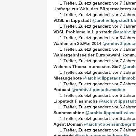
1 Treffer
,
Zuletzt geändert:
vor 7 Jahre
Umfrage zur Wahl des Bürgermeisters a
1 Treffer
,
Zuletzt geändert:
vor 7 Jahre
VDSL in Lippstadt
@archiv:lippstadt:bl
1 Treffer
,
Zuletzt geändert:
vor 7 Jahre
VDSL Probleme in Lippstadt
@archiv:li
1 Treffer
,
Zuletzt geändert:
vor 6 Jahre
Wahlen am 25.Mai 2014
@archiv:lippsta
1 Treffer
,
Zuletzt geändert:
vor 7 Jahre
Wahlergebnisse der Europawahl Kommun
1 Treffer
,
Zuletzt geändert:
vor 7 Jahre
Welches Thema interessiert Sie?
@archi
1 Treffer
,
Zuletzt geändert:
vor 7 Jahre
Mietangebote
@archiv:lippstadt:immobi
1 Treffer
,
Zuletzt geändert:
vor 7 Jahre
Podcast
@archiv:lippstadt:medien
1 Treffer
,
Zuletzt geändert:
vor 6 Jahre
Lippstadt Flashmobs
@archiv:lippstadt
1 Treffer
,
Zuletzt geändert:
vor 6 Jahre
Suchmaschine
@archiv:lippstadt:wiss
1 Treffer
,
Zuletzt geändert:
vor 6 Jahre
Agent Domain
@archiv:opensim:begriff
1 Treffer
,
Zuletzt geändert:
vor 7 Jahre
Hypergrid
@archiv:opensim:begriffe