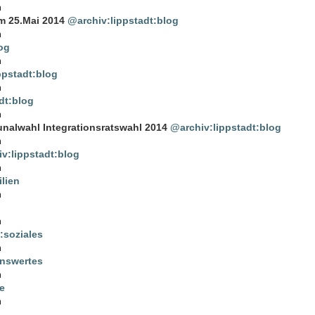
n
m 25.Mai 2014
@archiv:lippstadt:blog
n
og
n
ppstadt:blog
n
dt:blog
n
alwahl Integrationsratswahl 2014
@archiv:lippstadt:blog
n
v:lippstadt:blog
n
lien
n
n
:soziales
n
enswertes
n
e
n