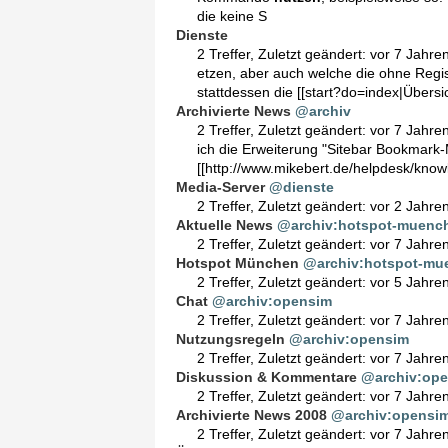
die keine S
Dienste
2 Treffer
,
Zuletzt geändert:
vor 7 Jahre
etzen, aber auch welche die ohne Regi
stattdessen die [[start?do=index|Übersic
Archivierte News
@archiv
2 Treffer
,
Zuletzt geändert:
vor 7 Jahre
ich die Erweiterung "Sitebar Bookmar
[[http://www.mikebert.de/helpdesk/know
Media-Server
@dienste
2 Treffer
,
Zuletzt geändert:
vor 2 Jahre
Aktuelle News
@archiv:hotspot-muenc
2 Treffer
,
Zuletzt geändert:
vor 7 Jahre
Hotspot München
@archiv:hotspot-mu
2 Treffer
,
Zuletzt geändert:
vor 5 Jahre
Chat
@archiv:opensim
2 Treffer
,
Zuletzt geändert:
vor 7 Jahre
Nutzungsregeln
@archiv:opensim
2 Treffer
,
Zuletzt geändert:
vor 7 Jahre
Diskussion & Kommentare
@archiv:ope
2 Treffer
,
Zuletzt geändert:
vor 7 Jahre
Archivierte News 2008
@archiv:opensim
2 Treffer
,
Zuletzt geändert:
vor 7 Jahre