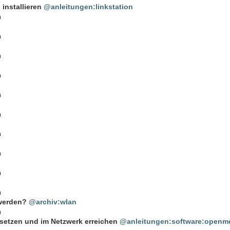
installieren
@anleitungen:linkstation
n
n
n
n
n
n
n
n
n
n
 werden?
@archiv:wlan
n
setzen und im Netzwerk erreichen
@anleitungen:software:openme