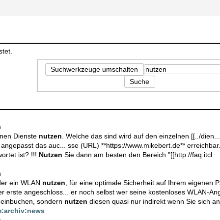
tet.
Suchwerkzeuge umschalten
Suche
n
enen Dienste
nutzen
. Welche das sind wird auf den einzelnen [[../die
o angepasst das auc... sse (URL) **https://www.mikebert.de** erreichbar
rtet ist? !!!
Nutzen
Sie dann am besten den Bereich "[[http://faq.itcl
n
oder ein WLAN
nutzen
, für eine optimale Sicherheit auf Ihrem eigenen
r erste angeschloss... er noch selbst wer seine kostenloses WLAN-A
m einbuchen, sondern
nutzen
diesen quasi nur indirekt wenn Sie sich a
:archiv:news
n