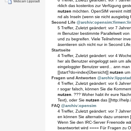
Webcam Lippstadt
rklich das kostenlos zur Verfügung gest
nutzen
möchten. OpenSIM vereint mittle
nd als Inseln (wenn sie nicht ausgiebig
Second Life
@archiv:opensim:firmen:l
5 Treffer
,
Zuletzt geändert:
vor 7 Jahre
m Benutzer bestimmte Parallelwelt vo
und zu begreifen. Viele Teilnehmer inve
äsentieren sich nicht nur in Second Lif
Startseite
4 Treffer
,
Zuletzt geändert:
vor 4 Woch
her als Benutzer eingeloggt sein um al
eingeloggter Benutzer werd... ann man
[[start?do=index|Übersicht]]
nutzen
um 
Fragen und Antworten
@archiv:lippstad
4 Treffer
,
Zuletzt geändert:
vor 6 Jahre
r sogar falsch, können Sie die Kommen
nutzen
. ??? Woher habt ihr eure Nachr
Text), oder Sie
nutzen
das [[http://help
FAQ
@archiv:opensim
4 Treffer
,
Zuletzt geändert:
vor 7 Jahre
en können Sie alternativ dazu unseren 
Wenn Sie den IRC-Server Freenode wähl
beantwortet wird ==== Für Fragen zu