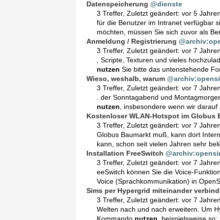
Datenspeicherung
@dienste
3 Treffer
,
Zuletzt geändert:
vor 5 Jahre
für die Benutzer im Intranet verfügbar s
möchten, müssen Sie sich zuvor als Ben
Anmeldung / Registrierung
@archiv:op
3 Treffer
,
Zuletzt geändert:
vor 7 Jahre
, Scripte, Texturen und vieles hochzul
nutzen
Sie bitte das untenstehende Form
Wieso, weshalb, warum
@archiv:opens
3 Treffer
,
Zuletzt geändert:
vor 7 Jahre
. der Sonntagabend und Montagmorgen
nutzen
, insbesondere wenn wir darauf 
Kostenloser WLAN-Hotspot im Globus B
3 Treffer
,
Zuletzt geändert:
vor 7 Jahre
Globus Baumarkt muß, kann dort Intern
kann, schon seit vielen Jahren sehr be
Installation FreeSwitch
@archiv:opensi
3 Treffer
,
Zuletzt geändert:
vor 7 Jahre
eeSwitch können Sie die Voice-Funkti
Voice (Sprachkommunikation) in OpenSi
Sims per Hypergrid miteinander verbin
3 Treffer
,
Zuletzt geändert:
vor 7 Jahre
Welten nach und nach erweitern. Um H
Kommando
nutzen
, beispielsweise so