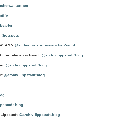
n
nchen:antennen
n
iffe
n
bsarten
n
n:hotspots
n
 WLAN ?
@archiv:hotspot-muenchen:recht
n
r Unternehmen schwach
@archiv:lippstadt:blog
n
rnt
@archiv:lippstadt:blog
n
dt
@archiv:lippstadt:blog
n
n
log
n
ippstadt:blog
n
 Lippstadt
@archiv:lippstadt:blog