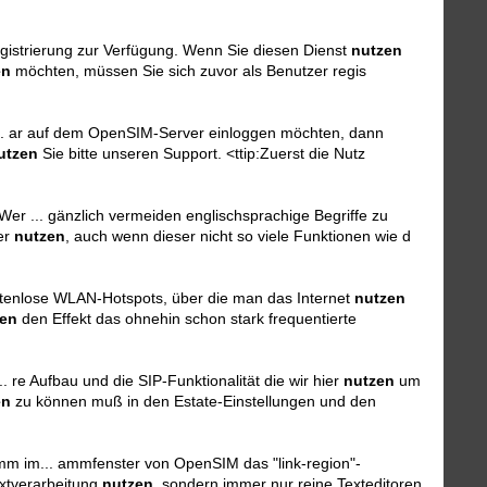
gistrierung zur Verfügung. Wenn Sie diesen Dienst
nutzen
en
möchten, müssen Sie sich zuvor als Benutzer regis
.. ar auf dem OpenSIM-Server einloggen möchten, dann
utzen
Sie bitte unseren Support. <ttip:Zuerst die Nutz
er ... gänzlich vermeiden englischsprachige Begriffe zu
wer
nutzen
, auch wenn dieser nicht so viele Funktionen wie d
 stenlose WLAN-Hotspots, über die man das Internet
nutzen
zen
den Effekt das ohnehin schon stark frequentierte
. re Aufbau und die SIP-Funktionalität die wir hier
nutzen
um
en
zu können muß in den Estate-Einstellungen und den
 im... ammfenster von OpenSIM das "link-region"-
extverarbeitung
nutzen
, sondern immer nur reine Texteditoren