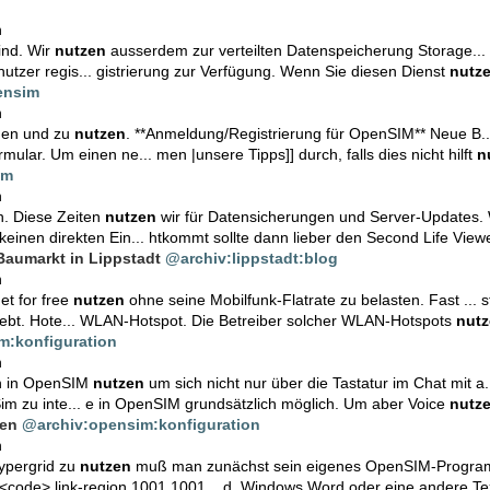
n
ind. Wir
nutzen
ausserdem zur verteilten Datenspeicherung Storage... 
utzer regis... gistrierung zur Verfügung. Wenn Sie diesen Dienst
nutz
ensim
n
aden und zu
nutzen
. **Anmeldung/Registrierung für OpenSIM** Neue B.
ular. Um einen ne... men |unsere Tipps]] durch, falls dies nicht hilft
n
im
n
. Diese Zeiten
nutzen
wir für Datensicherungen und Server-Updates. W
keinen direkten Ein... htkommt sollte dann lieber den Second Life Vie
aumarkt in Lippstadt
@archiv:lippstadt:blog
n
et for free
nutzen
ohne seine Mobilfunk-Flatrate zu belasten. Fast ...
liebt. Hote... WLAN-Hotspot. Die Betreiber solcher WLAN-Hotspots
nut
m:konfiguration
n
on in OpenSIM
nutzen
um sich nicht nur über die Tastatur im Chat mit a..
m zu inte... e in OpenSIM grundsätzlich möglich. Um aber Voice
nutz
den
@archiv:opensim:konfiguration
n
ypergrid zu
nutzen
muß man zunächst sein eigenes OpenSIM-Programm
: <code> link-region 1001 1001... d, Windows Word oder eine andere T