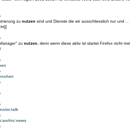
n
strierung zu
nutzen
sind und Dienste die wir ausschliesslich nur und ...
ht]]
n
k-Manager" zu
nutzen
, denn wenn diese aktiv ist startet Firefox nicht 
l
n
hen
n
enchen
n
n
n
nsim:talk
n
:archiv:news
n