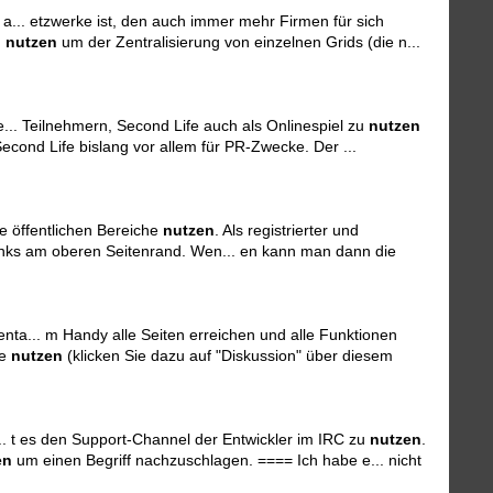
.. etzwerke ist, den auch immer mehr Firmen für sich
u
nutzen
um der Zentralisierung von einzelnen Grids (die n...
e... Teilnehmern, Second Life auch als Onlinespiel zu
nutzen
econd Life bislang vor allem für PR-Zwecke. Der ...
e öffentlichen Bereiche
nutzen
. Als registrierter und
Links am oberen Seitenrand. Wen... en kann man dann die
a... m Handy alle Seiten erreichen und alle Funktionen
te
nutzen
(klicken Sie dazu auf "Diskussion" über diesem
. t es den Support-Channel der Entwickler im IRC zu
nutzen
.
en
um einen Begriff nachzuschlagen. ==== Ich habe e... nicht