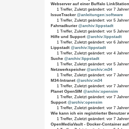
Webserver auf einer Buffalo LinkStation 
1 Treffer
,
Zuletzt geändert:
vor 7 Jahre
IssueTracker
@anleitungen:software
1 Treffer
,
Zuletzt geändert:
vor 5 Jahre
Fahrradkurier
@archiv:lippstadt
1 Treffer
,
Zuletzt geändert:
vor 5 Jahre
Hilfe und Support
@archiv:lippstadt
1 Treffer
,
Zuletzt geändert:
vor 6 Jahre
Lippstadt
@archiv:lippstadt
1 Treffer
,
Zuletzt geändert:
vor 4 Jahre
Suche
@archiv:lippstadt
1 Treffer
,
Zuletzt geändert:
vor 5 Jahre
Netzwerkspeicher
@archiv:m34
1 Treffer
,
Zuletzt geändert:
vor 7 Jahre
M34-Intranet
@archiv:m34
1 Treffer
,
Zuletzt geändert:
vor 7 Jahre
Planet OpenSIM
@archiv:opensim
1 Treffer
,
Zuletzt geändert:
vor 7 Jahre
Support
@archiv:opensim
1 Treffer
,
Zuletzt geändert:
vor 7 Jahre
Wie kann ich ein registrierter Benutzer
1 Treffer
,
Zuletzt geändert:
vor 7 Jahre
OpenMediaVault - Docker-Container auf