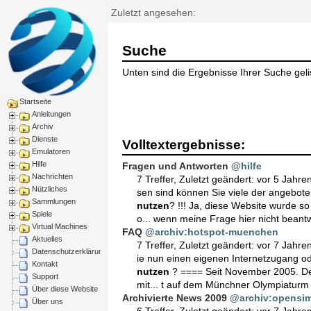
Zuletzt angesehen:
Suche
Unten sind die Ergebnisse Ihrer Suche gelis
Startseite
Anleitungen
Archiv
Dienste
Volltextergebnisse:
Emulatoren
Hilfe
Fragen und Antworten
@hilfe
Nachrichten
7 Treffer
,
Zuletzt geändert:
vor 5 Jahre
Nützliches
sen sind können Sie viele der angebot
Sammlungen
nutzen
? !!! Ja, diese Website wurde s
Spiele
o... wenn meine Frage hier nicht beantwo
Virtual Machines
FAQ
@archiv:hotspot-muenchen
Aktuelles
7 Treffer
,
Zuletzt geändert:
vor 7 Jahre
Datenschutzerklärung
ie nun einen eigenen Internetzugang 
Kontakt
nutzen
? ==== Seit November 2005. De
Support
mit... t auf dem Münchner Olympiatur
Über diese Website
Archivierte News 2009
@archiv:opensim
Über uns
6 Treffer
,
Zuletzt geändert:
vor 7 Jahre