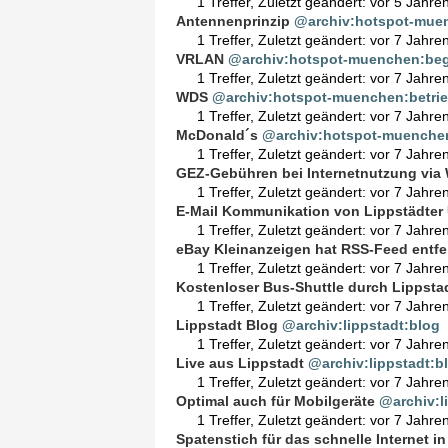
1 Treffer
,
Zuletzt geändert:
vor 5 Jahre
Antennenprinzip
@archiv:hotspot-mue
1 Treffer
,
Zuletzt geändert:
vor 7 Jahre
VRLAN
@archiv:hotspot-muenchen:begr
1 Treffer
,
Zuletzt geändert:
vor 7 Jahre
WDS
@archiv:hotspot-muenchen:betrie
1 Treffer
,
Zuletzt geändert:
vor 7 Jahre
McDonald´s
@archiv:hotspot-muenche
1 Treffer
,
Zuletzt geändert:
vor 7 Jahre
GEZ-Gebühren bei Internetnutzung via
1 Treffer
,
Zuletzt geändert:
vor 7 Jahre
E-Mail Kommunikation von Lippstädte
1 Treffer
,
Zuletzt geändert:
vor 7 Jahre
eBay Kleinanzeigen hat RSS-Feed entfe
1 Treffer
,
Zuletzt geändert:
vor 7 Jahre
Kostenloser Bus-Shuttle durch Lippsta
1 Treffer
,
Zuletzt geändert:
vor 7 Jahre
Lippstadt Blog
@archiv:lippstadt:blog
1 Treffer
,
Zuletzt geändert:
vor 7 Jahre
Live aus Lippstadt
@archiv:lippstadt:b
1 Treffer
,
Zuletzt geändert:
vor 7 Jahre
Optimal auch für Mobilgeräte
@archiv:l
1 Treffer
,
Zuletzt geändert:
vor 7 Jahre
Spatenstich für das schnelle Internet in