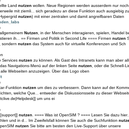
ellte Land
nutzen
wollen. Neue Regionen werden ausserdem nur noch a.
rweile mit ziemli... sich geradezu an diese Funktion auch ausgiebig z
 Hypergrid
nutzen
) mit einer zentralen und damit angreifbaren Daten
inden_labs
n
n allgemeinem
Nutzen
, in der Menschen interagieren, spielen, Handel b
stieren ih... == Firmen und Politik in Second Life ==== Firmen
nutzen
S
e, sondern
nutzen
das System auch für virtuelle Konferenzen und Sch
en
le Services
nutzen
zu können. Als Gast des Intranets kann man aber all
 das Navigations-Menü auf der linken Seite
nutzen
, oder die Schnell-
alle Webseiten anzuzeigen. Über das Logo oben
t
n
tar-Funktion
nutzen
um dies zu verbessern. Dann kann auf der Komment
ichten, welche Que... entweder die Diskussionsseite zu dieser Websei
.itclive.de|Helpdesk]] um uns ei
n
[[support]]
nutzen
. ==== Was ist OpenSIM ? ==== Lesen Sie dazu hier..
en und in d... Im Zweifelsfall können Sie auch die Suchfunktion
nutz
 OpenSIM
nutzen
Sie bitte am besten den Live-Support über unsere