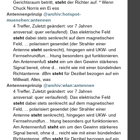
Gerichtsraum betritt,
steht
der Richter auf. * Wenn
Chuck Norris ein Ei ess
Antennenprinzip
@archiv:hotspot-
muenchen:antennen
4 Treffer
,
Zuletzt geändert:
vor 7 Jahren
ansversal: quer verlaufend). Das elektrische Feld
steht
dabei stets senkrecht auf dem magnetischen
Feld, ... polarisiert gesendet (der Strahler einer
Antenne
steht
senkrecht), hingegen wird UKW- und
Fernsehrundfun... htung besonders gut funktionieren.
Am Antennenfuß
steht
ein um den Gewinn stärkeres
Signal bereit, ohne d... reicht wie mit einer bündelnden
Richtantenne. dBm
steht
für Dezibel bezogen auf ein
Milliwatt. Alles, was
Antennenprinzip
@archiv:wlan:antennen
4 Treffer
,
Zuletzt geändert:
vor 7 Jahren
ansversal: quer verlaufend). Das elektrische Feld
steht
dabei stets senkrecht auf dem magnetischen
Feld, ... polarisiert gesendet (der Strahler einer
Antenne
steht
senkrecht), hingegen wird UKW- und
Fernsehrundfun... htung besonders gut funktionieren.
Am Antennenfuß
steht
ein um den Gewinn stärkeres
Signal bereit, ohne d... reicht wie mit einer bündelnden
Richtantenne. dBm
steht
für Dezibel bezogen auf ein