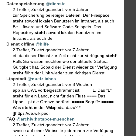
Datenspeicherung
@dienste
2 Treffer
,
Zuletzt geändert:
vor 5 Jahren
zur Speicherung beliebiger Dateien. Der Filespace
steht
sowohl lokalen Benutzern im Intranet, als auch
Be... ftware und Software Code-Snippets. Das
Repository
steht
sowohl lokalen Benutzern im
Intranet, als auch Be
Dienst offline
@hilfe
2 Treffer
,
Zuletzt geändert:
vor 7 Jahren
et, da dieser Dienst zur Zeit nicht zur Verfügung
steht
!
Falls Sie wissen möchten wie der aktuelle Status...
Gültigkeit hat. Sobald der Dienst wieder zur Verfügung
steht
führt der Link wieder zum richtigen Dienst.
Lippstadt
@nuetzliches
2 Treffer
,
Zuletzt geändert:
vor 8 Wochen
app an OWL vorbeigeschrammt ist: ==== 1. Das "L"
steht
für ein Land, nicht für den Fluss ==== Das
Lippe... pt die Grenze berührt. ===== Begriffe =====
Was
steht
in der Wikipedia dazu? *
[[https://de.wikipedi
FAQ
@archiv:hotspot-muenchen
2 Treffer
,
Zuletzt geändert:
vor 7 Jahren
sweise auf einer Webseite jedermann zur Verfügung