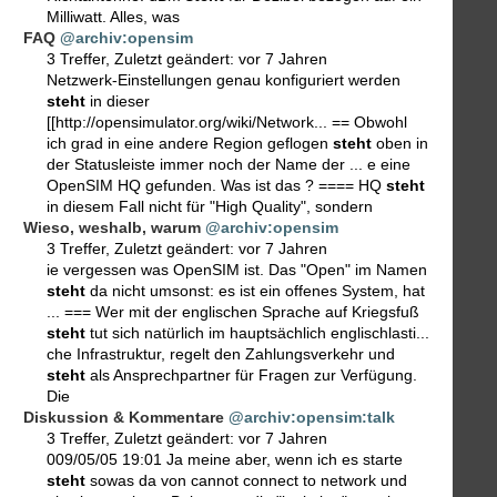
Milliwatt. Alles, was
FAQ
@archiv:opensim
3 Treffer
,
Zuletzt geändert:
vor 7 Jahren
Netzwerk-Einstellungen genau konfiguriert werden
steht
in dieser
[[http://opensimulator.org/wiki/Network... == Obwohl
ich grad in eine andere Region geflogen
steht
oben in
der Statusleiste immer noch der Name der ... e eine
OpenSIM HQ gefunden. Was ist das ? ==== HQ
steht
in diesem Fall nicht für "High Quality", sondern
Wieso, weshalb, warum
@archiv:opensim
3 Treffer
,
Zuletzt geändert:
vor 7 Jahren
ie vergessen was OpenSIM ist. Das "Open" im Namen
steht
da nicht umsonst: es ist ein offenes System, hat
... === Wer mit der englischen Sprache auf Kriegsfuß
steht
tut sich natürlich im hauptsächlich englischlasti...
che Infrastruktur, regelt den Zahlungsverkehr und
steht
als Ansprechpartner für Fragen zur Verfügung.
Die
Diskussion & Kommentare
@archiv:opensim:talk
3 Treffer
,
Zuletzt geändert:
vor 7 Jahren
009/05/05 19:01 Ja meine aber, wenn ich es starte
steht
sowas da von cannot connect to network und