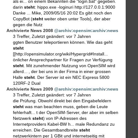
als ei... on einem Bekannten die "login.bat" gegeben.
darin
steht
: hippo.exe -loginuri http://127.0.0.1:9000
Danke ... Mike, 2009/05/16 20:02 Es gibt noch den
CopyBot (
steht
weiter oben unter Tools), der aber
gegen die Nutz
Archivierte News 2008
@archiv:opensim:archiv:news
3 Treffer
,
Zuletzt geändert:
vor 7 Jahren
ggten Benutzer teleportieren können. Wie das geht
steht
[[http://opensimulator.org/wiki/Hypergrid#Install...
önlicher Ansprechpartner für Fragen zur Verfügung
steht
. Mit zunehmender Nutzung von OpenSIM wird
allerd... , der bei uns in der Firma in einer grossen
Halle
steht
. Der Server ist ein NEC Express 5800
120RF-2 Dual
Archivierte News 2009
@archiv:opensim:archiv:news
3 Treffer
,
Zuletzt geändert:
vor 7 Jahren
die Prüfung. Obwohl direkt bei den Eingabefeldern
steht
was man beachten muss, geben die Leute
fehlerhaft... t der OpenSIM-Server, der aber im selben
Netzwerk
steht
) von IP-Adressen des
Internetproviders Kabel-BW h... male Redundanz zu
erreichen. Die Gesamtbandbreite
steht
netzwerkintern per 1 GBit und internetseitig mit