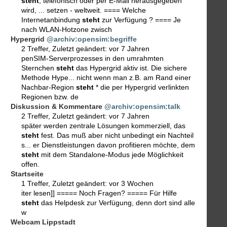
steht
, telefonisch oder per E-Mail herausgegeben
wird, ... setzen - weltweit. ==== Welche
Internetanbindung
steht
zur Verfügung ? ==== Je
nach WLAN-Hotzone zwisch
Hypergrid
@archiv:opensim:begriffe
2 Treffer
,
Zuletzt geändert:
vor 7 Jahren
penSIM-Serverprozesses in den umrahmten
Sternchen
steht
das Hypergrid aktiv ist. Die sichere
Methode Hype... nicht wenn man z.B. am Rand einer
Nachbar-Region
steht
* die per Hypergrid verlinkten
Regionen bzw. de
Diskussion & Kommentare
@archiv:opensim:talk
2 Treffer
,
Zuletzt geändert:
vor 7 Jahren
später werden zentrale Lösungen kommerziell, das
steht
fest. Das muß aber nicht unbedingt ein Nachteil
s... er Dienstleistungen davon profitieren möchte, dem
steht
mit dem Standalone-Modus jede Möglichkeit
offen.
Startseite
1 Treffer
,
Zuletzt geändert:
vor 3 Wochen
iter lesen]] ===== Noch Fragen? ===== Für Hilfe
steht
das Helpdesk zur Verfügung, denn dort sind alle
w
Webcam Lippstadt