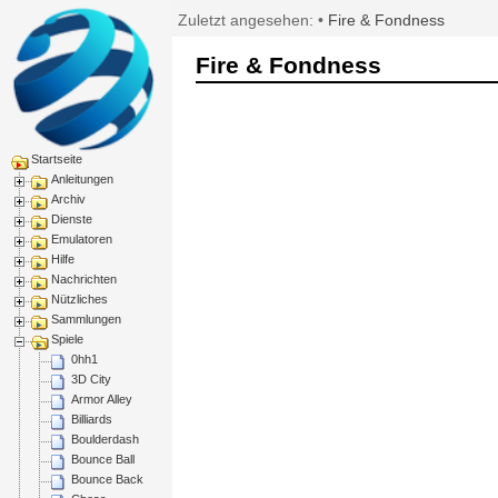
Zuletzt angesehen:
•
Fire & Fondness
Fire & Fondness
Startseite
Anleitungen
Archiv
Dienste
Emulatoren
Hilfe
Nachrichten
Nützliches
Sammlungen
Spiele
0hh1
3D City
Armor Alley
Billiards
Boulderdash
Bounce Ball
Bounce Back