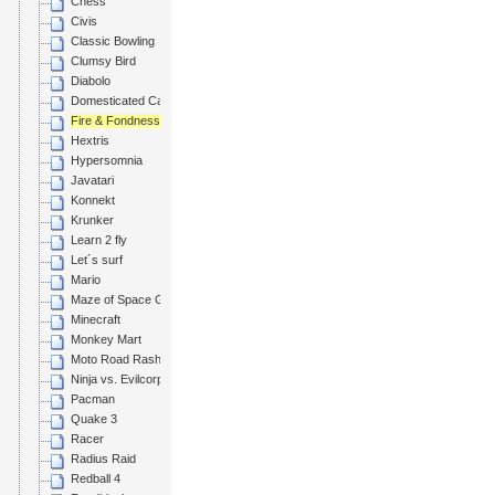
Chess
Civis
Classic Bowling
Clumsy Bird
Diabolo
Domesticated Catgirl
Fire & Fondness
Hextris
Hypersomnia
Javatari
Konnekt
Krunker
Learn 2 fly
Let´s surf
Mario
Maze of Space Goblins
Minecraft
Monkey Mart
Moto Road Rash 3D
Ninja vs. Evilcorp
Pacman
Quake 3
Racer
Radius Raid
Redball 4