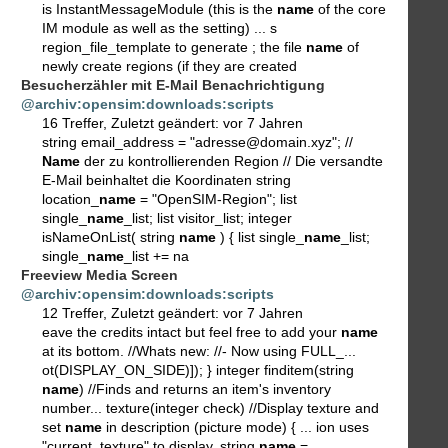
is InstantMessageModule (this is the
name
of the core
IM module as well as the setting) ... s
region_file_template to generate ; the file
name
of
newly create regions (if they are created
Besucherzähler mit E-Mail Benachrichtigung
@archiv:opensim:downloads:scripts
16 Treffer
,
Zuletzt geändert:
vor 7 Jahren
string email_address = "adresse@domain.xyz"; //
Name
der zu kontrollierenden Region // Die versandte
E-Mail beinhaltet die Koordinaten string
location_
name
= "OpenSIM-Region"; list
single_
name
_list; list visitor_list; integer
isNameOnList( string
name
) { list single_
name
_list;
single_
name
_list += na
Freeview Media Screen
@archiv:opensim:downloads:scripts
12 Treffer
,
Zuletzt geändert:
vor 7 Jahren
eave the credits intact but feel free to add your
name
at its bottom. //Whats new: //- Now using FULL_...
ot(DISPLAY_ON_SIDE)]); } integer finditem(string
name
) //Finds and returns an item's inventory
number... texture(integer check) //Display texture and
set
name
in description (picture mode) { ... ion uses
"current_texture" to display. string
name
=