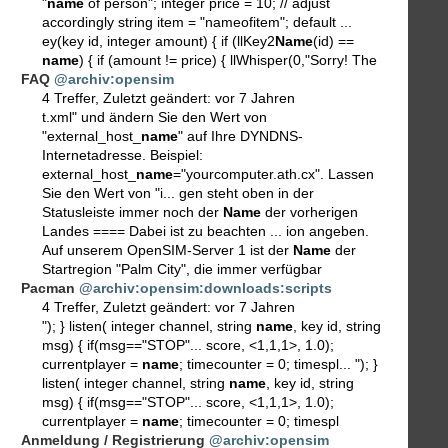
"
name
of person"; integer price = 10; // adjust
accordingly string item = "nameofitem"; default ...
ey(key id, integer amount) { if (llKey2
Name
(id) ==
name
) { if (amount != price) { llWhisper(0,"Sorry! The
FAQ
@archiv:opensim
4 Treffer
,
Zuletzt geändert:
vor 7 Jahren
t.xml" und ändern Sie den Wert von
"external_host_
name
" auf Ihre DYNDNS-
Internetadresse. Beispiel:
external_host_
name
="yourcomputer.ath.cx". Lassen
Sie den Wert von "i... gen steht oben in der
Statusleiste immer noch der
Name
der vorherigen
Landes ==== Dabei ist zu beachten ... ion angeben.
Auf unserem OpenSIM-Server 1 ist der
Name
der
Startregion "Palm City", die immer verfügbar
Pacman
@archiv:opensim:downloads:scripts
4 Treffer
,
Zuletzt geändert:
vor 7 Jahren
"); } listen( integer channel, string
name
, key id, string
msg) { if(msg=="STOP"... score, <1,1,1>, 1.0);
currentplayer =
name
; timecounter = 0; timespl... "); }
listen( integer channel, string
name
, key id, string
msg) { if(msg=="STOP"... score, <1,1,1>, 1.0);
currentplayer =
name
; timecounter = 0; timespl
Anmeldung / Registrierung
@archiv:opensim