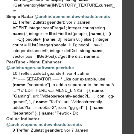
llGetInventoryName(INVENTORY_TEXTURE,current_
te
Simple Radar
@archiv:opensim:downloads:scripts
11 Treffer
,
Zuletzt geändert:
vor 7 Jahren
AGENT; integer scanFreq=1; integer count(string
name
) { integer i = llListFindList(people, [
name
]); if(i
==-1){ people+=[
name
, 0]; return 0; } else { integer
count = llList2Integer(people, i+1); peopl... n=-1;
integer distance=0; integer detDist; string
name
;
vector pos = llGetPos(); //get the dist,
name
a
PeerTube - Menu Enhancer
@anleitungen:software:peertube
10 Treffer
,
Zuletzt geändert:
vor 4 Jahren
/** === SEPARATOR === * Like our example, use
{
name
: "separator"} to add a separator to the menu */
... */ // EDIT HERE var MENU_LINKS = [ {
name
:
"Gaming", url: "/videos/recently-added?l... ", icon: "gg-
games", }, {
name
: "Kid's", url: "/videos/recently-
added?la... =true&s=2", icon: "gg-girl", }, {
name
:
"separator" }, {
name
: "Pewtix - Dic
Online Indicator
@archiv:opensim:downloads:scripts
9 Treffer
,
Zuletzt geändert:
vor 7 Jahren