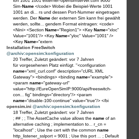
ion 1001 1001 externer-opensimserver.com 9000
Sim-
Name
</code> Wobei die Beispiel-Werte 1001
1001 an di... rs und dessen Port-Nummer eingetragen
werden. Der
Name
der externen Sim kann frei gewählt
werden, sollte... gendem Format eintragen: <code>
<Nini> <Section
Name
="Region1"> <Key
Name
="xloc"
Value="1001"/> <Key
Name
="yloc" Value="1001" />
<Key
Name
="extern
Installation FreeSwitch
@archiv:opensim:konfiguration
20 Treffer
,
Zuletzt geändert:
vor 7 Jahren
für vorgesehenen Platz einfügt. ''<configuration
name
="xml_curl.conf" description="cURL XML
Gateway"> <bindings> <binding
name
="example">
<param
name
="gateway-url"
value="http://EureOpenSimIP:9000/api/freeswitch-
con... fig" bindings="directory"/> <param
name
="disable-100-continue" value="true"/> </bi
opensim.ini
@archiv:opensim:konfiguration
18 Treffer
,
Zuletzt geändert:
vor 7 Jahren
; ## ; ; The AssetCache value allows the
name
of an
alternative caching ; implementation to... r_cn =
"localhost" ; Use the cert with the common
name
http_listener_sslport = 9001 ; Use this port ... ; Default