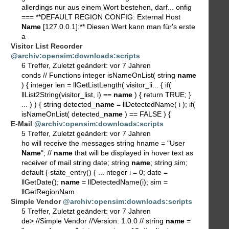
allerdings nur aus einem Wort bestehen, darf... onfig
=== **DEFAULT REGION CONFIG: External Host
Name
[127.0.0.1]:** Diesen Wert kann man für's erste
a
Visitor List Recorder
@archiv:opensim:downloads:scripts
6 Treffer
,
Zuletzt geändert:
vor 7 Jahren
conds // Functions integer isNameOnList( string
name
) { integer len = llGetListLength( visitor_li... { if(
llList2String(visitor_list, i) ==
name
) { return TRUE; }
... ) ) { string detected_
name
= llDetectedName( i ); if(
isNameOnList( detected_
name
) == FALSE ) {
E-Mail
@archiv:opensim:downloads:scripts
5 Treffer
,
Zuletzt geändert:
vor 7 Jahren
ho will receive the messages string hname = "User
Name
"; //
name
that will be displayed in hover text as
receiver of mail string date; string
name
; string sim;
default { state_entry() { ... nteger i = 0; date =
llGetDate();
name
= llDetectedName(i); sim =
llGetRegionNam
Simple Vendor
@archiv:opensim:downloads:scripts
5 Treffer
,
Zuletzt geändert:
vor 7 Jahren
de> //Simple Vendor //Version: 1.0.0 // string
name
=