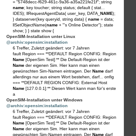
= "5748decc-f629-461c-9a36-a35a221fe21f"; string
name
; key toucher; string status; default { stat...
IDES); llRequestAgentData( user_key, DATA_
NAME
);
} dataserver(key queryid, string data) {
name
= data;
llSetObjectName(
name
+ "'s Online Detector"); state
show; } } state show {
OpenSIM-Installation unter Linux
@archiv:opensim:installation
6 Treffer
,
Zuletzt geändert:
vor 7 Jahren
fault Region === **DEFAULT Region CONFIG: Region
Name
[OpenSim Test]:** Die Default-Region ist der
Name
der eigenen Sim. Hier kann man einen
gewünschten Sim-Namen eintragen. Der
Name
darf
allerdings nur aus einem Wort bestehen, darf... onfig
=== **DEFAULT REGION CONFIG: External Host
Name
[127.0.0.1]:** Diesen Wert kann man für's erste
a
OpenSIM-Installation unter Windows
@archiv:opensim:installation
6 Treffer
,
Zuletzt geändert:
vor 7 Jahren
fault Region === **DEFAULT Region CONFIG: Region
Name
[OpenSim Test]:** Die Default-Region ist der
Name
der eigenen Sim. Hier kann man einen
gewünschten Sim-Namen eintragen. Der
Name
darf