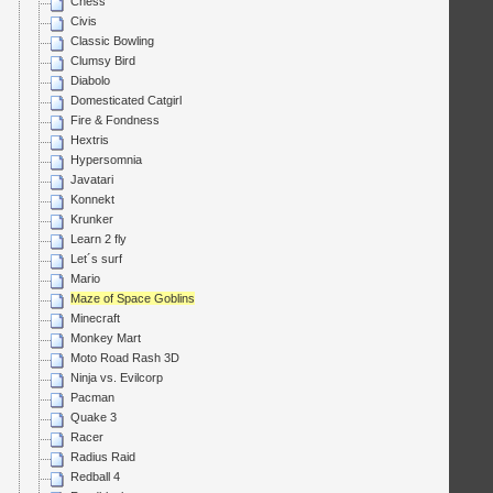
Chess
Civis
Classic Bowling
Clumsy Bird
Diabolo
Domesticated Catgirl
Fire & Fondness
Hextris
Hypersomnia
Javatari
Konnekt
Krunker
Learn 2 fly
Let´s surf
Mario
Maze of Space Goblins
Minecraft
Monkey Mart
Moto Road Rash 3D
Ninja vs. Evilcorp
Pacman
Quake 3
Racer
Radius Raid
Redball 4