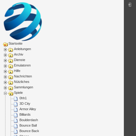
Startseite
Anleitungen
Archiv
Dienste
Emulatoren
Hilfe
Nachrichten
Nützliches
Sammlungen
Spiele
0hh1
3D City
Armor Alley
Billiards
Boulderdash
Bounce Ball
Bounce Back