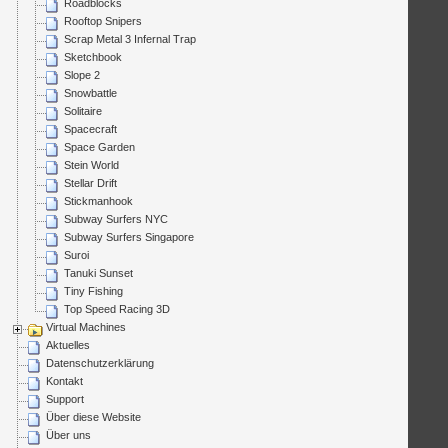
Roadblocks
Rooftop Snipers
Scrap Metal 3 Infernal Trap
Sketchbook
Slope 2
Snowbattle
Solitaire
Spacecraft
Space Garden
Stein World
Stellar Drift
Stickmanhook
Subway Surfers NYC
Subway Surfers Singapore
Suroi
Tanuki Sunset
Tiny Fishing
Top Speed Racing 3D
Virtual Machines
Aktuelles
Datenschutzerklärung
Kontakt
Support
Über diese Website
Über uns