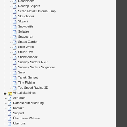
Roadblocks
Rooftop Snipers
Scrap Metal 3 Infernal Trap
Sketchbook
Slope 2
Snowbattle
Solitaire
Spacecraft
Space Garden
Stein World
Stellar Drift
Stickmanhook
Subway Surfers NYC
Subway Surfers Singapore
Suroi
Tanuki Sunset
Tiny Fishing
Top Speed Racing 3D
Virtual Machines
Aktuelles
Datenschutzerklärung
Kontakt
Support
Über diese Website
Über uns