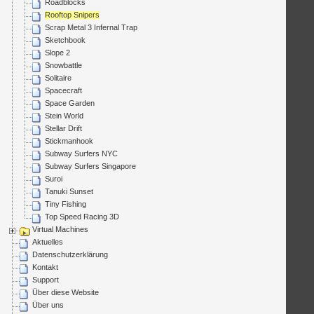
Roadblocks
Rooftop Snipers
Scrap Metal 3 Infernal Trap
Sketchbook
Slope 2
Snowbattle
Solitaire
Spacecraft
Space Garden
Stein World
Stellar Drift
Stickmanhook
Subway Surfers NYC
Subway Surfers Singapore
Suroi
Tanuki Sunset
Tiny Fishing
Top Speed Racing 3D
Virtual Machines
Aktuelles
Datenschutzerklärung
Kontakt
Support
Über diese Website
Über uns