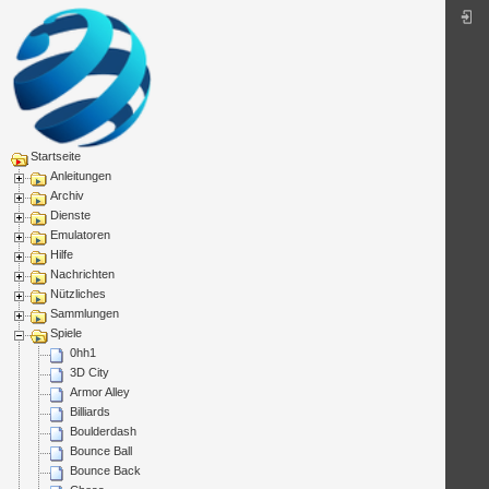
Startseite
Anleitungen
Archiv
Dienste
Emulatoren
Hilfe
Nachrichten
Nützliches
Sammlungen
Spiele
0hh1
3D City
Armor Alley
Billiards
Boulderdash
Bounce Ball
Bounce Back