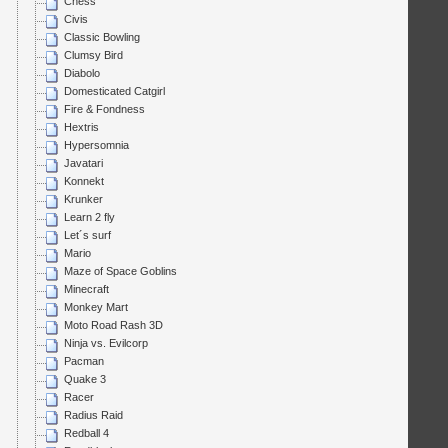
Chess
Civis
Classic Bowling
Clumsy Bird
Diabolo
Domesticated Catgirl
Fire & Fondness
Hextris
Hypersomnia
Javatari
Konnekt
Krunker
Learn 2 fly
Let´s surf
Mario
Maze of Space Goblins
Minecraft
Monkey Mart
Moto Road Rash 3D
Ninja vs. Evilcorp
Pacman
Quake 3
Racer
Radius Raid
Redball 4