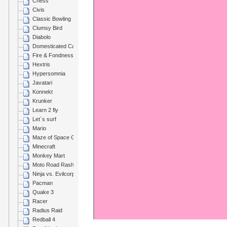
Chess
Civis
Classic Bowling
Clumsy Bird
Diabolo
Domesticated Catgirl
Fire & Fondness
Hextris
Hypersomnia
Javatari
Konnekt
Krunker
Learn 2 fly
Let´s surf
Mario
Maze of Space Goblins
Minecraft
Monkey Mart
Moto Road Rash 3D
Ninja vs. Evilcorp
Pacman
Quake 3
Racer
Radius Raid
Redball 4