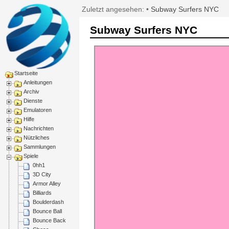
Zuletzt angesehen:
•
Subway Surfers NYC
Subway Surfers NYC
Startseite
Anleitungen
Archiv
Dienste
Emulatoren
Hilfe
Nachrichten
Nützliches
Sammlungen
Spiele
0hh1
3D City
Armor Alley
Billiards
Boulderdash
Bounce Ball
Bounce Back