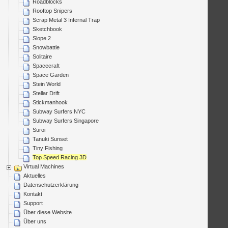
Roadblocks
Rooftop Snipers
Scrap Metal 3 Infernal Trap
Sketchbook
Slope 2
Snowbattle
Solitaire
Spacecraft
Space Garden
Stein World
Stellar Drift
Stickmanhook
Subway Surfers NYC
Subway Surfers Singapore
Suroi
Tanuki Sunset
Tiny Fishing
Top Speed Racing 3D
Virtual Machines
Aktuelles
Datenschutzerklärung
Kontakt
Support
Über diese Website
Über uns