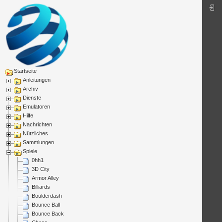
Startseite
Anleitungen
Archiv
Dienste
Emulatoren
Hilfe
Nachrichten
Nützliches
Sammlungen
Spiele
0hh1
3D City
Armor Alley
Billiards
Boulderdash
Bounce Ball
Bounce Back