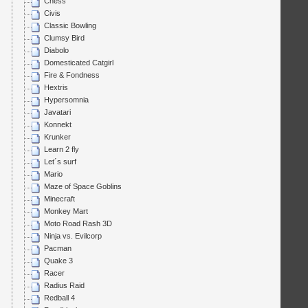
Chess
Civis
Classic Bowling
Clumsy Bird
Diabolo
Domesticated Catgirl
Fire & Fondness
Hextris
Hypersomnia
Javatari
Konnekt
Krunker
Learn 2 fly
Let´s surf
Mario
Maze of Space Goblins
Minecraft
Monkey Mart
Moto Road Rash 3D
Ninja vs. Evilcorp
Pacman
Quake 3
Racer
Radius Raid
Redball 4