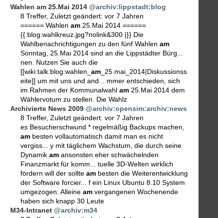
Wahlen am 25.Mai 2014
@archiv:lippstadt:blog
8 Treffer
,
Zuletzt geändert:
vor 7 Jahren
====== Wahlen
am
25.Mai 2014 ======
{{:blog:wahlkreuz.jpg?nolink&300 |}} Die
Wahlbenachrichtigungen zu den fünf Wahlen
am
Sonntag, 25.Mai 2014 sind an die Lippstädter Bürg...
nen. Nutzen Sie auch die
[[wiki:talk:blog:wahlen_
am
_25.mai_2014|Diskussionss
eite]] um mit uns und and... mmer entschieden, sich
im Rahmen der Kommunalwahl
am
25.Mai 2014 dem
Wählervotum zu stellen. Die Wahlz
Archivierte News 2009
@archiv:opensim:archiv:news
8 Treffer
,
Zuletzt geändert:
vor 7 Jahren
es Besucherschwund * regelmäßig Backups machen,
am
besten vollautomatisch damit man es nicht
vergiss... y mit täglichem Wachstum, die durch seine
Dynamik
am
ansonsten eher schwächelnden
Finanzmarkt für komm... tuelle 3D-Welten wirklich
fördern will der sollte
am
besten die Weiterentwicklung
der Software forcier... f ein Linux Ubuntu 8.10 System
umgezogen. Alleine
am
vergangenen Wochenende
haben sich knapp 30 Leute
M34-Intranet
@archiv:m34