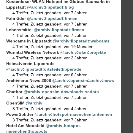
Kostenloser WLAN-Hotspot im Globus Baumarkt in
Lippstadt
@archiv:lippstadt:blog
4 Treffer
,
Zuletzt geändert:
vor 7 Jahren
Fahrräder
@archiv:lippstadt:firmen
4 Treffer
,
Zuletzt geändert:
vor 7 Jahren
Lebensmittel
@archiv:lippstadt:firmen
4 Treffer
,
Zuletzt geändert:
vor 7 Jahren
Webcams in Lippstadt
@archiv:lippstadt:webcams
4 Treffer
,
Zuletzt geändert:
vor 19 Monaten
Würmtal Wireless Network
@archiv:wlan:projekte
4 Treffer
,
Zuletzt geändert:
vor 2 Jahren
Heimatverein Lipperode
@archiv:lippstadt:ortsteile:lipperode
4 Treffer
,
Zuletzt geändert:
vor 6 Jahren
Archivierte News 2008
@archiv:opensim:archiv:news
4 Treffer
,
Zuletzt geändert:
vor 7 Jahren
Chatbot
@archiv:opensim:downloads:scripts
4 Treffer
,
Zuletzt geändert:
vor 7 Jahren
OpenSIM
@archiv
3 Treffer
,
Zuletzt geändert:
vor 4 Jahren
PowerSplitter
@archiv:hotspot-muenchen:antennen
3 Treffer
,
Zuletzt geändert:
vor 7 Jahren
Hotel Am Moosfeld
@archiv:hotspot-
muenchen:hotspots