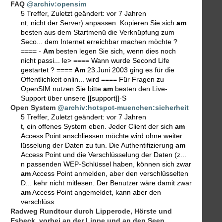
FAQ
@archiv:opensim
5 Treffer
,
Zuletzt geändert:
vor 7 Jahren
nt, nicht der Server) anpassen. Kopieren Sie sich
am
besten aus dem Startmenü die Verknüpfung zum
Seco... dem Internet erreichbar machen möchte ?
==== -
Am
besten legen Sie sich, wenn dies noch
nicht passi... le> ==== Wann wurde Second Life
gestartet ? ====
Am
23.Juni 2003 ging es für die
Öffentlichkeit onlin... wird ==== Für Fragen zu
OpenSIM nutzen Sie bitte
am
besten den Live-
Support über unsere [[support]]-S
Open System
@archiv:hotspot-muenchen:sicherheit
5 Treffer
,
Zuletzt geändert:
vor 7 Jahren
t, ein offenes System eben. Jeder Client der sich
am
Access Point anschliessen möchte wird ohne weiter...
lüsselung der Daten zu tun. Die Authentifizierung
am
Access Point und die Verschlüsselung der Daten (z...
n passenden WEP-Schlüssel haben, können sich zwar
am
Access Point anmelden, aber den verschlüsselten
D... kehr nicht mitlesen. Der Benutzer wäre damit zwar
am
Access Point angemeldet, kann aber den
verschlüss
Radweg Rundtour durch Lipperode, Hörste und
Esbeck, vorbei an der Lippe und an den Seen