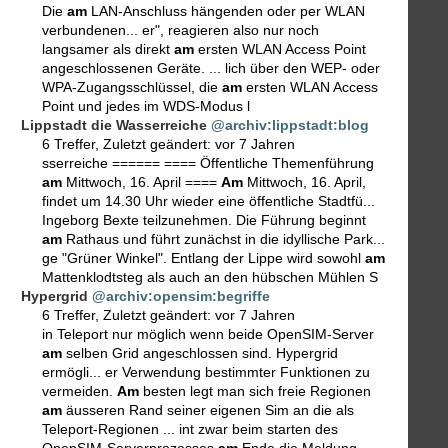
Die
am
LAN-Anschluss hängenden oder per WLAN
verbundenen... er", reagieren also nur noch
langsamer als direkt
am
ersten WLAN Access Point
angeschlossenen Geräte. ... lich über den WEP- oder
WPA-Zugangsschlüssel, die
am
ersten WLAN Access
Point und jedes im WDS-Modus l
Lippstadt die Wasserreiche
@archiv:lippstadt:blog
6 Treffer
,
Zuletzt geändert:
vor 7 Jahren
sserreiche ====== ==== Öffentliche Themenführung
am
Mittwoch, 16. April ====
Am
Mittwoch, 16. April,
findet um 14.30 Uhr wieder eine öffentliche Stadtfü...
Ingeborg Bexte teilzunehmen. Die Führung beginnt
am
Rathaus und führt zunächst in die idyllische Park...
ge "Grüner Winkel". Entlang der Lippe wird sowohl
am
Mattenklodtsteg als auch an den hübschen Mühlen S
Hypergrid
@archiv:opensim:begriffe
6 Treffer
,
Zuletzt geändert:
vor 7 Jahren
in Teleport nur möglich wenn beide OpenSIM-Server
am
selben Grid angeschlossen sind. Hypergrid
ermögli... er Verwendung bestimmter Funktionen zu
vermeiden.
Am
besten legt man sich freie Regionen
am
äusseren Rand seiner eigenen Sim an die als
Teleport-Regionen ... int zwar beim starten des
OpenSIM-Serverprozesses
am
Ende die Meldung