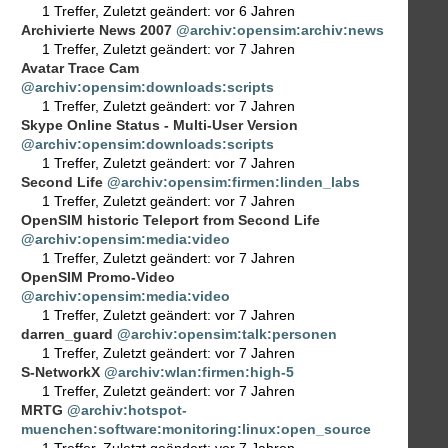
1 Treffer
,
Zuletzt geändert:
vor 6 Jahren
Archivierte News 2007
@archiv:opensim:archiv:news
1 Treffer
,
Zuletzt geändert:
vor 7 Jahren
Avatar Trace Cam
@archiv:opensim:downloads:scripts
1 Treffer
,
Zuletzt geändert:
vor 7 Jahren
Skype Online Status - Multi-User Version
@archiv:opensim:downloads:scripts
1 Treffer
,
Zuletzt geändert:
vor 7 Jahren
Second Life
@archiv:opensim:firmen:linden_labs
1 Treffer
,
Zuletzt geändert:
vor 7 Jahren
OpenSIM historic Teleport from Second Life
@archiv:opensim:media:video
1 Treffer
,
Zuletzt geändert:
vor 7 Jahren
OpenSIM Promo-Video
@archiv:opensim:media:video
1 Treffer
,
Zuletzt geändert:
vor 7 Jahren
darren_guard
@archiv:opensim:talk:personen
1 Treffer
,
Zuletzt geändert:
vor 7 Jahren
S-NetworkX
@archiv:wlan:firmen:high-5
1 Treffer
,
Zuletzt geändert:
vor 7 Jahren
MRTG
@archiv:hotspot-
muenchen:software:monitoring:linux:open_source
1 Treffer
,
Zuletzt geändert:
vor 7 Jahren