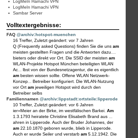
LogMeIn Hamachi VPN
LogMeIn Hamachi VPN
Sambar Server
Volltextergebnisse:
FAQ
@archiv:hotspot-muenchen
16 Treffer
,
Zuletzt geändert:
vor 7 Jahren
Q (Frequently asked Questions) finden Sie die uns
am
meisten gestellten Fragen und die Antworten dazu....
bieters oder direkt vor Ort. Die SSID der meisten
am
WLAN-Projekte Hotspot München beteiligten WLAN
Ac... lbst von der Bundesnetzagentur, die es eigentlich
am
besten wissen sollte. Offene WLAN Netzwerk-
Konzep... Betreiber konfiguriert. Die WLAN-Nutzung
vor Ort
am
jeweiligen Hotspot wird durch den
Betreiber selbs
Familiennamen
@archiv:lippstadt:ortsteile:lipperode
10 Treffer
,
Zuletzt geändert:
vor 6 Jahren
ier=Meier an der Birke, im westfälischen Barkei.
Am
1.3.1793 heiratete Christine Elisabeth Brand aus ...
ahren in Lipperode. Auch der Bruder Johannes, der
am
22.10.1870 geboren wurde, blieb in Lipperode.
Auch er wurde Seiler und verstarb
am
5.12.1942. Die