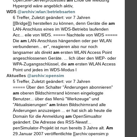
Hypergrid wäre angeblich aktiv,
WDS
@archiv:wlan:betriebsarten
6 Treffer
,
Zuletzt geändert:
vor 7 Jahren
[[Bridge]]) herstellen zu können, denn Geräte die
am
LAN-Anschluss eines im WDS-Betriebs laufenden
Acc... eile von WDS. ===== Nachteile von WDS =====
Die
am
LAN-Anschluss hängenden oder per WLAN
verbundenen... er", reagieren also nur noch
langsamer als direkt
am
ersten WLAN Access Point
angeschlossenen Geräte. ... lich über den WEP- oder
WPA-Zugangsschlüssel, die
am
ersten WLAN Access
Point und jedes im WDS-Modus l
Aktuelles
@archiv:opensim
5 Treffer
,
Zuletzt geändert:
vor 7 Jahren
===== Über den Schalter "Änderungen abonnieren"
am
oberen Bildschirmrand können eingeloggte
Benutzer... über das Menü "Werkzeuge" und
"Aktualisierungen"
am
linken Bildschirmrand alle
Änderungen anzuzeigen ... er hat sich ab heute die
Domain für die Anmeldung
am
OpenSimualtor
geändert. Die Adresse des RSS-Newsf...
penSimulator-Projekt ist nun bereits 3 Jahre alt.
Am
29.Januar 2007 veröffentlichte [[archiv:opensim:p