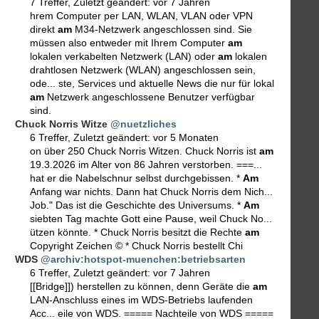
7 Treffer
,
Zuletzt geändert:
vor 7 Jahren
hrem Computer per LAN, WLAN, VLAN oder VPN
direkt
am
M34-Netzwerk angeschlossen sind. Sie
müssen also entweder mit Ihrem Computer
am
lokalen verkabelten Netzwerk (LAN) oder
am
lokalen
drahtlosen Netzwerk (WLAN) angeschlossen sein,
ode... ste, Services und aktuelle News die nur für lokal
am
Netzwerk angeschlossene Benutzer verfügbar
sind.
Chuck Norris Witze
@nuetzliches
6 Treffer
,
Zuletzt geändert:
vor 5 Monaten
on über 250 Chuck Norris Witzen. Chuck Norris ist
am
19.3.2026 im Alter von 86 Jahren verstorben. ===...
hat er die Nabelschnur selbst durchgebissen. *
Am
Anfang war nichts. Dann hat Chuck Norris dem Nich...
Job." Das ist die Geschichte des Universums. *
Am
siebten Tag machte Gott eine Pause, weil Chuck No...
ützen könnte. * Chuck Norris besitzt die Rechte
am
Copyright Zeichen © * Chuck Norris bestellt Chi
WDS
@archiv:hotspot-muenchen:betriebsarten
6 Treffer
,
Zuletzt geändert:
vor 7 Jahren
[[Bridge]]) herstellen zu können, denn Geräte die
am
LAN-Anschluss eines im WDS-Betriebs laufenden
Acc... eile von WDS. ===== Nachteile von WDS =====