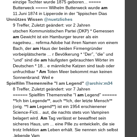
einzige Tochter wurde 1875 geboren... =====
Butterweck ===== Wilhelm Butterweck wurde
am
11.Juni 1874 in Lipperode in der "lippischen Dias
Unnützes Wissen
@nuetzliches
9 Treffer
,
Zuletzt geändert:
vor 2 Jahren
utschen Kommunistischen Partei (DKP) * Gemessen
am
Gewicht ist ein Hamburger teurer als ein
nagelneu... refirma Adobe hat ihren Namen von einem
Bach, der
am
Haus der beiden Firmengründer
vorbeiplätscherte ... r Bevölkerung * “Der”, “die” und
“und” sind die
am
häufigsten gebrauchten Wörter im
Deutschen * 18... e männliche Katzen sind taub oder
unfruchtbar *
Am
Toten Meer bekommt man keinen
Sonnenbrand: Weil e
Spielfilm Themenreihe "I am Legend"
@archiv:m34
8 Treffer
,
Zuletzt geändert:
vor 7 Jahren
====== Spielfilm Themenreihe "I
am
Legend" ======
**Ich bin Legende**, auch **Ich, der letzte Mensch**
(orig. **I
am
Legend**) ist ein 1954 erschienener
Science-Ficti... aut, die nachts stets von Vampiren
belagert wird.
Am
Tag verlässt er bewaffnet sein
sicheres Haus, um ... eine Pille zu entwickeln, die sie
trotz Infektion
am
Leben erhält. Sie nennen sich selbst
„lebende Vam