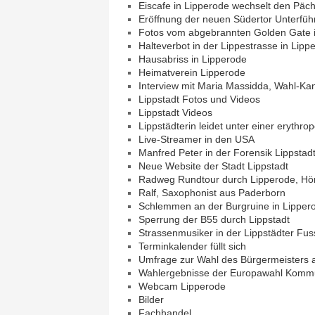
Eiscafe in Lipperode wechselt den Päch
Eröffnung der neuen Südertor Unterfüh
Fotos vom abgebrannten Golden Gate 
Halteverbot in der Lippestrasse in Lipp
Hausabriss in Lipperode
Heimatverein Lipperode
Interview mit Maria Massidda, Wahl-Kand
Lippstadt Fotos und Videos
Lippstadt Videos
Lippstädterin leidet unter einer erythro
Live-Streamer in den USA
Manfred Peter in der Forensik Lippstad
Neue Website der Stadt Lippstadt
Radweg Rundtour durch Lipperode, Hör
Ralf, Saxophonist aus Paderborn
Schlemmen an der Burgruine in Lipper
Sperrung der B55 durch Lippstadt
Strassenmusiker in der Lippstädter Fu
Terminkalender füllt sich
Umfrage zur Wahl des Bürgermeisters
Wahlergebnisse der Europawahl Kommun
Webcam Lipperode
Bilder
Fachhandel