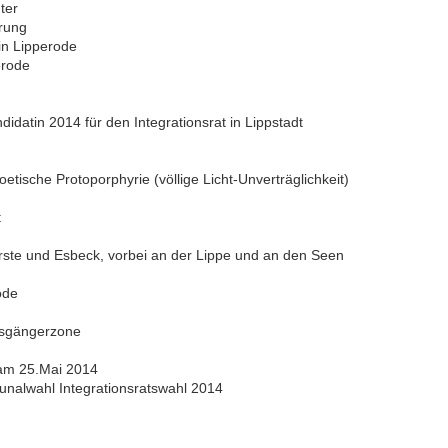
ter
rung
in Lipperode
erode
idatin 2014 für den Integrationsrat in Lippstadt
poetische Protoporphyrie (völlige Licht-Unverträglichkeit)
t
ste und Esbeck, vorbei an der Lippe und an den Seen
ode
ssgängerzone
 am 25.Mai 2014
alwahl Integrationsratswahl 2014