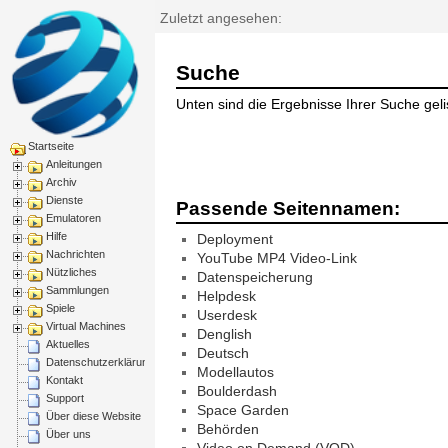
Zuletzt angesehen:
Suche
Unten sind die Ergebnisse Ihrer Suche gelis
Startseite
Anleitungen
Archiv
Dienste
Passende Seitennamen:
Emulatoren
Hilfe
Deployment
Nachrichten
YouTube MP4 Video-Link
Nützliches
Datenspeicherung
Sammlungen
Helpdesk
Spiele
Userdesk
Virtual Machines
Denglish
Aktuelles
Deutsch
Datenschutzerklärung
Modellautos
Kontakt
Boulderdash
Support
Space Garden
Über diese Website
Behörden
Über uns
Video on Demand (VOD)