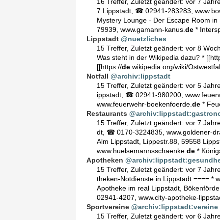
16 Treffer
,
Zuletzt geändert:
vor 7 Jahr
7 Lippstadt, ☎ 02941-283283, www.bowl
Mystery Lounge - Der Escape Room in L
79939, www.gamann-kanus.
de
‎ * Inter
Lippstadt
@nuetzliches
15 Treffer
,
Zuletzt geändert:
vor 8 Woc
Was steht in der Wikipedia dazu? * [[http
[[https://
de
.wikipedia.org/wiki/Ostwestfa
Notfall
@archiv:lippstadt
15 Treffer
,
Zuletzt geändert:
vor 5 Jahr
ippstadt, ☎ 02941-980200, www.feuerwe
www.feuerwehr-boekenfoerde.
de
* Feu
Restaurants
@archiv:lippstadt:gastron
15 Treffer
,
Zuletzt geändert:
vor 7 Jahr
dt, ☎ 0170-3224835, www.goldener-dra
Alm Lippstadt, Lippestr.88, 59558 Lipp
www.huelsemannsschaenke.
de
* Königs
Apotheken
@archiv:lippstadt:gesundhe
15 Treffer
,
Zuletzt geändert:
vor 7 Jahr
theken-Notdienste in Lippstadt ==== * 
Apotheke im real Lippstadt, Bökenförde
02941-4207, www.city-apotheke-lippsta
Sportvereine
@archiv:lippstadt:vereine
15 Treffer
,
Zuletzt geändert:
vor 6 Jahr