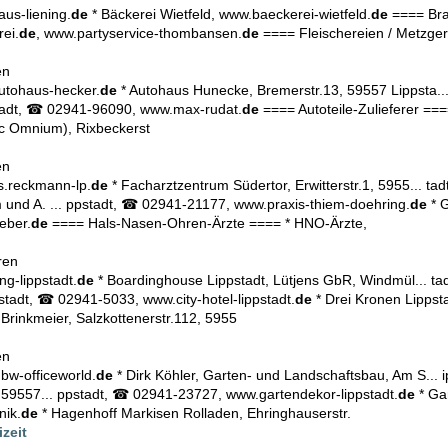
us-liening.
de
* Bäckerei Wietfeld, www.baeckerei-wietfeld.
de
==== Bra
ei.
de
, www.partyservice-thombansen.
de
==== Fleischereien / Metzger
en
utohaus-hecker.
de
* Autohaus Hunecke, Bremerstr.13, 59557 Lippsta..
tadt, ☎ 02941-96090, www.max-rudat.
de
==== Autoteile-Zulieferer ===
ic Omnium), Rixbeckerst
en
s.reckmann-lp.
de
* Facharztzentrum Südertor, Erwitterstr.1, 5955... 
 und A. ... ppstadt, ☎ 02941-21177, www.praxis-thiem-doehring.
de
* G
eber.
de
==== Hals-Nasen-Ohren-Ärzte ==== * HNO-Ärzte,
ren
g-lippstadt.
de
* Boardinghouse Lippstadt, Lütjens GbR, Windmül... t
stadt, ☎ 02941-5033, www.city-hotel-lippstadt.
de
* Drei Kronen Lippst
Brinkmeier, Salzkottenerstr.112, 5955
en
w-officeworld.
de
* Dirk Köhler, Garten- und Landschaftsbau, Am S...
, 59557... ppstadt, ☎ 02941-23727, www.gartendekor-lippstadt.
de
* Ga
nik.
de
* Hagenhoff Markisen Rolladen, Ehringhauserstr.
izeit