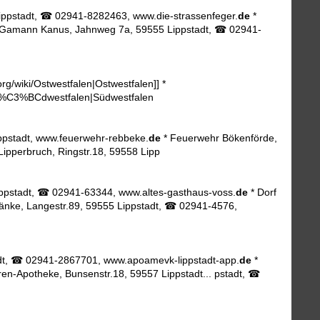
Lippstadt, ☎ 02941-8282463, www.die-strassenfeger.
de
*
Gamann Kanus, Jahnweg 7a, 59555 Lippstadt, ☎ 02941-
org/wiki/Ostwestfalen|Ostwestfalen]] *
i/S%C3%BCdwestfalen|Südwestfalen
ppstadt, www.feuerwehr-rebbeke.
de
* Feuerwehr Bökenförde,
ipperbruch, Ringstr.18, 59558 Lipp
Lippstadt, ☎ 02941-63344, www.altes-gasthaus-voss.
de
* Dorf
nke, Langestr.89, 59555 Lippstadt, ☎ 02941-4576,
adt, ☎ 02941-2867701, www.apoamevk-lippstadt-app.
de
*
ren-Apotheke, Bunsenstr.18, 59557 Lippstadt... pstadt, ☎