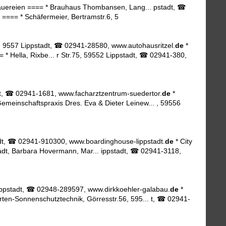
uereien ==== * Brauhaus Thombansen, Lang... pstadt, ☎
 ==== * Schäfermeier, Bertramstr.6, 5
. 9557 Lippstadt, ☎ 02941-28580, www.autohausritzel.
de
*
= * Hella, Rixbe... r Str.75, 59552 Lippstadt, ☎ 02941-380,
tadt, ☎ 02941-1681, www.facharztzentrum-suedertor.
de
*
emeinschaftspraxis Dres. Eva & Dieter Leinew... , 59556
adt, ☎ 02941-910300, www.boardinghouse-lippstadt.
de
* City
adt, Barbara Hovermann, Mar... ippstadt, ☎ 02941-3118,
 ippstadt, ☎ 02948-289597, www.dirkkoehler-galabau.
de
*
rten-Sonnenschutztechnik, Görresstr.56, 595... t, ☎ 02941-