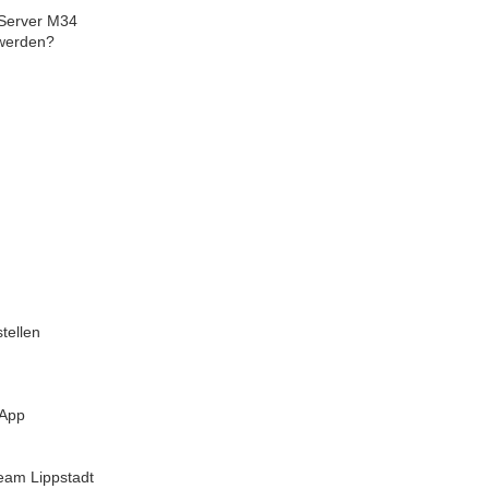
Server M34
 werden?
tellen
 App
team Lippstadt