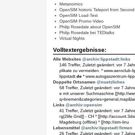
Metanomics
OpenSIM historic Teleport from Second 
OpenSIM Load-Test
OpenSIM Promo-Video
Philip Rosedale about OpenSIM
Philip Rosedale bei TEDtalks
Virtual Nights
Volltextergebnisse:
Alle Websites
@archiv:lippstadt:links
146 Treffer
,
Zuletzt geändert:
vor 7 Jah
plikate zu vermeiden. * www.aeroclub-li
lippstadt.
de
* www.autogaszentrum-lipps
Doppelte Ortsnamen
@nuetzliches
58 Treffer
,
Zuletzt geändert:
vor 7 Jahr
e mit unserer Suchmaschine [[http://www
q=bremen&categories=general,map&l
Links
@archiv:opensim
41 Treffer
,
Zuletzt geändert:
vor 7 Jahr
rg|2life Grid]] - CH * [[http://account.3ds
Magdeburg (offline) * [[http://sim-linu
Lebensmittel
@archiv:lippstadt:firmen
26 Treffer
,
Zuletzt geändert:
vor 7 Jahr