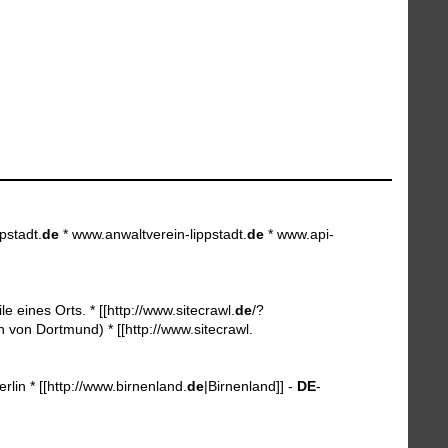
pstadt.
de
* www.anwaltverein-lippstadt.
de
* www.api-
le eines Orts. * [[http://www.sitecrawl.
de
/?
h von Dortmund) * [[http://www.sitecrawl.
erlin * [[http://www.birnenland.
de
|Birnenland]] -
DE
-