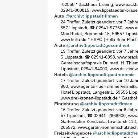
-62858 * Backhaus Liening, www.backha
02941-800815, www.lippstaedter-brauer
Auto
@archiv:lippstadt:firmen
24 Treffer
,
Zuletzt geändert:
vor 7 Jahr
557 Lippstadt, ☎ 02941-97750, www.a
Max Rudat, Bremerstr.15, 59557 Lipps
www.hella.
de
* HBPO (Hella Behr Plast
Ärzte
@archiv:lippstadt:gesundheit
19 Treffer
,
Zuletzt geändert:
vor 7 Jahr
5 Lippstadt, ☎ 02941-6898, www.praxi
Gemeinschaftspraxis Dr. med. H. Thiem
Lippstadt, 02941-94000, www.dr-leinew
Hotels
@archiv:lippstadt:gastronomie
17 Treffer
,
Zuletzt geändert:
vor 10 Jah
900, www.agentur-fuer-zimmervermittlun
Hotel Lippstadt, Langestr.1, 59555 Lipp
www.drei-kronen-lippstadt.
de
* Gasthof 
Einrichtung
@archiv:lippstadt:firmen
16 Treffer
,
Zuletzt geändert:
vor 6 Jahr
57 Lippstadt, ☎ 02941–2868900, www.b
Gartendekor Kondziela, Erwitterstr.118
285572, www.garten-sonnenschutztech
Freizeit-Angebote
@archiv:lippstadt:fre