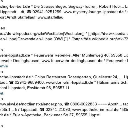
en
ing-bei-bert.
de
* Die Strassenfeger, Segway-Touren, Robert Hobi... 
ippstadt... dt, ☎ 02941-9251259, www.mystery-lounge-lippstadt.
de
* 
sport Arndt Staffellauf, www.staffellau
hen
s://
de
.wikipedia.org/wiki/Westfalen|Westfalen]] * [[https://
de
.wikipedia.
len-Lippe|Ostwestfalen-Lippe (OWL)]] * [[https://
de
.wikipedia.org/wik
en
hr-lippstadt.
de
* Feuerwehr Rebekke, Alter Mühlenweg 40, 59558 Li
erwehr Dedinghausen, www.feuerwehr-dedinghausen.
de
* Feuerwehr L
omie
en
che-lippstadt.
de
* China Restaurant Rosengarten, Quellenstr.24, ... 
stadt, ☎ 02941-9689400, www.dorf-alm-lippstadt.
de
* Hülsemanns Schä
hof Lippstadt, Erwitterstr.93, 59557 Li
it
en
www.akwl.
de
/notdienstkalender.php, ☎ 0800-0022833 ==== Apoth... t
r Str.1... 57 Lippstadt, ☎ 02941-21093, www.apotheke-im-real.
de
* Bä
dt.
de
* Eulen-Apotheke, Beckumer Str.27, 59555 Lippst
en