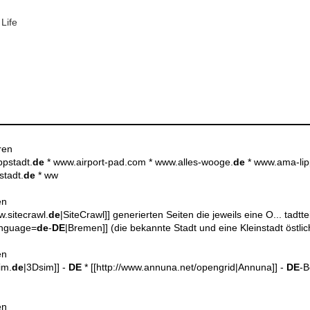
Life
ren
ppstadt.
de
* www.airport-pad.com * www.alles-wooge.
de
* www.ama-lip
tadt.
de
* ww
en
.sitecrawl.
de
|SiteCrawl]] generierten Seiten die jeweils eine O... tadttei
anguage=
de
-
DE
|Bremen]] (die bekannte Stadt und eine Kleinstadt östlic
en
im.
de
|3Dsim]] -
DE
* [[http://www.annuna.net/opengrid|Annuna]] -
DE
-B
en