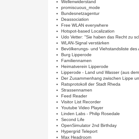
Wellenwiderstand
promiscuous_mode
Bundesnetzagentur
Deassociation
Free WLAN everywhere
Hotspot-based Localization
Udo Vetter: "Sie haben das Recht zu s
WLAN-Signal verstärken
Bevölkerungs- und Viehstandsliste des
Burg Lipperode
Familiennamen
Heimatverein Lipperode
Lipperode - Land und Wasser (aus dem
Der Zusammenhang zwischen Lippe und
Ratsprotokoll der Stadt Rheda
Strassennamen
Feed Reader
Visitor List Recorder
Youtube Video Player
Linden Labs - Philip Rosedale
Second Life
OpenSimulator 2nd Birthday
Hypergrid Teleport
Max Headroom