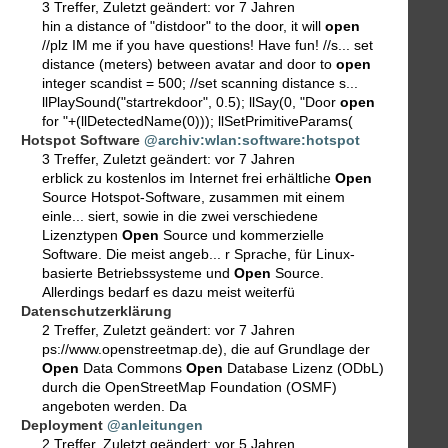
3 Treffer
,
Zuletzt geändert:
vor 7 Jahren
hin a distance of "distdoor" to the door, it will
open
//plz IM me if you have questions! Have fun! //s... set
distance (meters) between avatar and door to
open
integer scandist = 500; //set scanning distance s...
llPlaySound("startrekdoor", 0.5); llSay(0, "Door
open
for "+(llDetectedName(0))); llSetPrimitiveParams(
Hotspot Software
@archiv:wlan:software:hotspot
3 Treffer
,
Zuletzt geändert:
vor 7 Jahren
erblick zu kostenlos im Internet frei erhältliche
Open
Source Hotspot-Software, zusammen mit einem
einle... siert, sowie in die zwei verschiedene
Lizenztypen
Open
Source und kommerzielle
Software. Die meist angeb... r Sprache, für Linux-
basierte Betriebssysteme und
Open
Source.
Allerdings bedarf es dazu meist weiterfü
Datenschutzerklärung
2 Treffer
,
Zuletzt geändert:
vor 7 Jahren
ps://www.openstreetmap.de), die auf Grundlage der
Open
Data Commons
Open
Database Lizenz (ODbL)
durch die OpenStreetMap Foundation (OSMF)
angeboten werden. Da
Deployment
@anleitungen
2 Treffer
,
Zuletzt geändert:
vor 5 Jahren