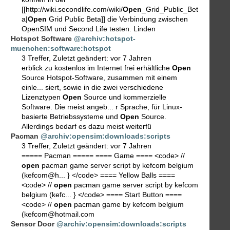
[[http://wiki.secondlife.com/wiki/
Open
_Grid_Public_Bet
a|
Open
Grid Public Beta]] die Verbindung zwischen
OpenSIM und Second Life testen. Linden
Hotspot Software
@archiv:hotspot-
muenchen:software:hotspot
3 Treffer
,
Zuletzt geändert:
vor 7 Jahren
erblick zu kostenlos im Internet frei erhältliche
Open
Source Hotspot-Software, zusammen mit einem
einle... siert, sowie in die zwei verschiedene
Lizenztypen
Open
Source und kommerzielle
Software. Die meist angeb... r Sprache, für Linux-
basierte Betriebssysteme und
Open
Source.
Allerdings bedarf es dazu meist weiterfü
Pacman
@archiv:opensim:downloads:scripts
3 Treffer
,
Zuletzt geändert:
vor 7 Jahren
===== Pacman ===== ==== Game ==== <code> //
open
pacman game server script by kefcom belgium
(kefcom@h... } </code> ==== Yellow Balls ====
<code> //
open
pacman game server script by kefcom
belgium (kefc... } </code> ==== Start Button ====
<code> //
open
pacman game by kefcom belgium
(kefcom@hotmail.com
Sensor Door
@archiv:opensim:downloads:scripts