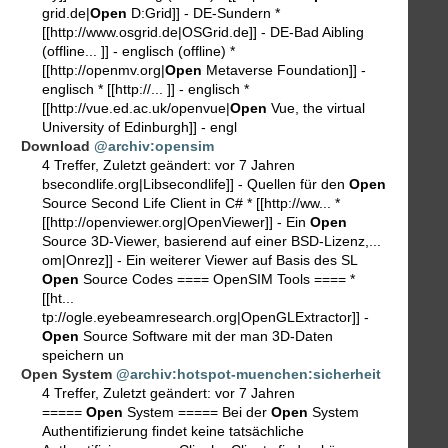
grid.de|
Open
D:Grid]] - DE-Sundern *
[[http://www.osgrid.de|OSGrid.de]] - DE-Bad Aibling
(offline... ]] - englisch (offline) *
[[http://openmv.org|
Open
Metaverse Foundation]] -
englisch * [[http://... ]] - englisch *
[[http://vue.ed.ac.uk/openvue|
Open
Vue, the virtual
University of Edinburgh]] - engl
Download
@archiv:opensim
4 Treffer
,
Zuletzt geändert:
vor 7 Jahren
bsecondlife.org|Libsecondlife]] - Quellen für den
Open
Source Second Life Client in C# * [[http://ww... *
[[http://openviewer.org|OpenViewer]] - Ein
Open
Source 3D-Viewer, basierend auf einer BSD-Lizenz,...
om|Onrez]] - Ein weiterer Viewer auf Basis des SL
Open
Source Codes ==== OpenSIM Tools ==== *
[[ht...
tp://ogle.eyebeamresearch.org|OpenGLExtractor]] -
Open
Source Software mit der man 3D-Daten
speichern un
Open System
@archiv:hotspot-muenchen:sicherheit
4 Treffer
,
Zuletzt geändert:
vor 7 Jahren
=====
Open
System ===== Bei der
Open
System
Authentifizierung findet keine tatsächliche