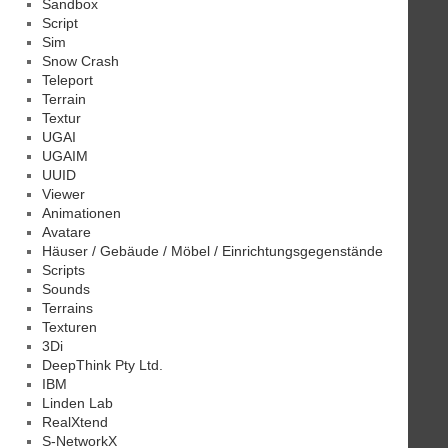
Sandbox
Script
Sim
Snow Crash
Teleport
Terrain
Textur
UGAI
UGAIM
UUID
Viewer
Animationen
Avatare
Häuser / Gebäude / Möbel / Einrichtungsgegenstände
Scripts
Sounds
Terrains
Texturen
3Di
DeepThink Pty Ltd.
IBM
Linden Lab
RealXtend
S-NetworkX