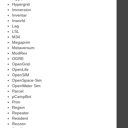
Hypergrid
Immersion
Inventar
Inworld
Lag
LSL
M34
Megaprim
Metaversum
ModRex
OGRE
OpenGrid
OpenLife
OpenSIM
OpenSpace-Sim
OpenWater Sim
Parcel
pCampBot
Prim
Region
Repeater
Resident
Rezzen