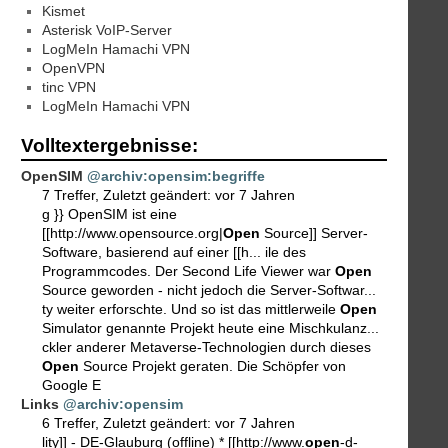
Kismet
Asterisk VoIP-Server
LogMeIn Hamachi VPN
OpenVPN
tinc VPN
LogMeIn Hamachi VPN
Volltextergebnisse:
OpenSIM
@archiv:opensim:begriffe
7 Treffer
,
Zuletzt geändert:
vor 7 Jahren
g }} OpenSIM ist eine
[[http://www.opensource.org|
Open
Source]] Server-
Software, basierend auf einer [[h... ile des
Programmcodes. Der Second Life Viewer war
Open
Source geworden - nicht jedoch die Server-Softwar...
ty weiter erforschte. Und so ist das mittlerweile
Open
Simulator genannte Projekt heute eine Mischkulanz...
ckler anderer Metaverse-Technologien durch dieses
Open
Source Projekt geraten. Die Schöpfer von
Google E
Links
@archiv:opensim
6 Treffer
,
Zuletzt geändert:
vor 7 Jahren
lity]] - DE-Glauburg (offline) * [[http://www.
open
-d-