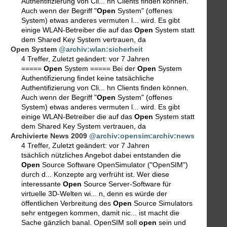
Authentifizierung von Cli... hn Clients finden können.
Auch wenn der Begriff "
Open
System" (offenes
System) etwas anderes vermuten l... wird. Es gibt
einige WLAN-Betreiber die auf das
Open
System statt
dem Shared Key System vertrauen, da
Open System
@archiv:wlan:sicherheit
4 Treffer
,
Zuletzt geändert:
vor 7 Jahren
=====
Open
System ===== Bei der
Open
System
Authentifizierung findet keine tatsächliche
Authentifizierung von Cli... hn Clients finden können.
Auch wenn der Begriff "
Open
System" (offenes
System) etwas anderes vermuten l... wird. Es gibt
einige WLAN-Betreiber die auf das
Open
System statt
dem Shared Key System vertrauen, da
Archivierte News 2009
@archiv:opensim:archiv:news
4 Treffer
,
Zuletzt geändert:
vor 7 Jahren
tsächlich nützliches Angebot dabei entstanden die
Open
Source Software OpenSimulator ("OpenSIM")
durch d... Konzepte arg verfrüht ist. Wer diese
interessante
Open
Source Server-Software für
virtuelle 3D-Welten wi... n, denn es würde der
öffentlichen Verbreitung des
Open
Source Simulators
sehr entgegen kommen, damit nic... ist macht die
Sache gänzlich banal. OpenSIM soll
open
sein und