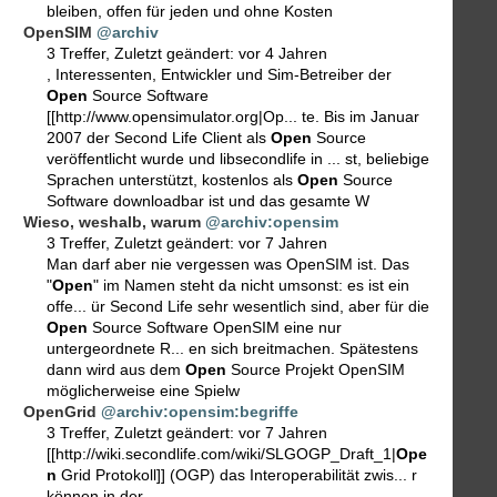
bleiben, offen für jeden und ohne Kosten
OpenSIM
@archiv
3 Treffer
,
Zuletzt geändert:
vor 4 Jahren
, Interessenten, Entwickler und Sim-Betreiber der
Open
Source Software
[[http://www.opensimulator.org|Op... te. Bis im Januar
2007 der Second Life Client als
Open
Source
veröffentlicht wurde und libsecondlife in ... st, beliebige
Sprachen unterstützt, kostenlos als
Open
Source
Software downloadbar ist und das gesamte W
Wieso, weshalb, warum
@archiv:opensim
3 Treffer
,
Zuletzt geändert:
vor 7 Jahren
Man darf aber nie vergessen was OpenSIM ist. Das
"
Open
" im Namen steht da nicht umsonst: es ist ein
offe... ür Second Life sehr wesentlich sind, aber für die
Open
Source Software OpenSIM eine nur
untergeordnete R... en sich breitmachen. Spätestens
dann wird aus dem
Open
Source Projekt OpenSIM
möglicherweise eine Spielw
OpenGrid
@archiv:opensim:begriffe
3 Treffer
,
Zuletzt geändert:
vor 7 Jahren
[[http://wiki.secondlife.com/wiki/SLGOGP_Draft_1|
Ope
n
Grid Protokoll]] (OGP) das Interoperabilität zwis... r
können in der